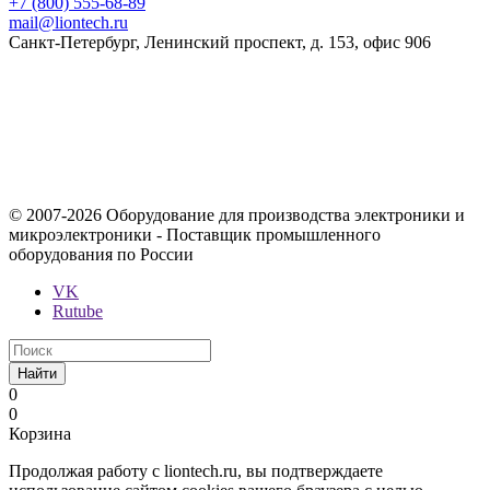
+7 (800) 555-68-89
mail@liontech.ru
Санкт-Петербург, Ленинский проспект, д. 153, офис 906
Содержимое сайта, включая информацию о товарах, их
стоимости, наличии, возможности, сроках и условиях
поставки носит исключительно информационный характер и
ни при каких условиях не является публичной офертой,
определяемой положениями Статьи 437 Гражданского кодекса
Российской Федерации.
© 2007-2026 Оборудование для производства электроники и
микроэлектроники - Поставщик промышленного
оборудования по России
VK
Rutube
Найти
0
0
Корзина
Продолжая работу с liontech.ru, вы подтверждаете