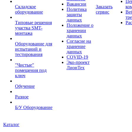
Це
Вакансии
Складское
Заказать
ко
Политика
оборудование
сервис
Ве
защиты
тр
данных
Типовые решения
Ра
Положение о
участка SMT-
хранении
монтажа
данных
Согласие на
Оборудование для
хранение
испытаний и
данных
тестирования
COVID-19
Эко-проект
"Чистые"
ЛионТех
помещения под
ключ
Обучение
Разное
Б/У Оборудование
Каталог