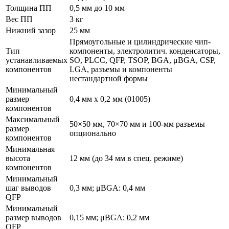
Толщина ПП
0,5 мм до 10 мм
Вес ПП
3 кг
Нижний зазор
25 мм
Прямоугольные и цилиндрические чип-
Тип
компоненты, электролитич. конденсаторы,
устанавливаемых
SO, PLCC, QFP, TSOP, BGA, μBGA, CSP,
компонентов
LGA, разъемы и компоненты
нестандартной формы
Минимальный
размер
0,4 мм x 0,2 мм (01005)
компонентов
Максимальный
50×50 мм, 70×70 мм и 100-мм разъемы
размер
опционально
компонентов
Минимальная
высота
12 мм (до 34 мм в спец. режиме)
компонентов
Минимальный
шаг выводов
0,3 мм; μBGA: 0,4 мм
QFP
Минимальный
размер выводов
0,15 мм; μBGA: 0,2 мм
QFP