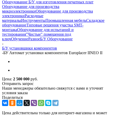
Оборудование Б/У для изготовления печатных плат
Оборудование для производства
микроэлектроники
Оборудование для производства
электроники
Расходные
материалы
Инструменты
Промышленная мебель
Складское
оборудование
Типовые решения участка SMT-
монтажа
Оборудование для испытаний и
тестирования
"Чистые" помещения под
ключ
Обучение
Разное
Б/У Оборудование
-
Б/У установщики компонентов
-
БУ Автомат установки компонентов Europlacer IINEO II
Цена:
2 500 000
руб.
Отправить запрос
Наши менеджеры обязательно свяжутся с вами и уточнят
условия заказа
Поделиться
Цена действительна только для интернет-магазина и может