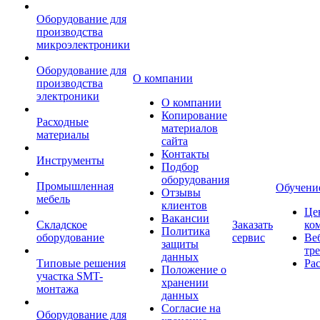
Оборудование для
производства
микроэлектроники
Оборудование для
О компании
производства
электроники
О компании
Копирование
Расходные
материалов
материалы
сайта
Контакты
Инструменты
Подбор
оборудования
Промышленная
Обучени
Отзывы
мебель
клиентов
Це
Вакансии
Складское
Заказать
ко
Политика
оборудование
сервис
Ве
защиты
тр
данных
Типовые решения
Ра
Положение о
участка SMT-
хранении
монтажа
данных
Согласие на
Оборудование для