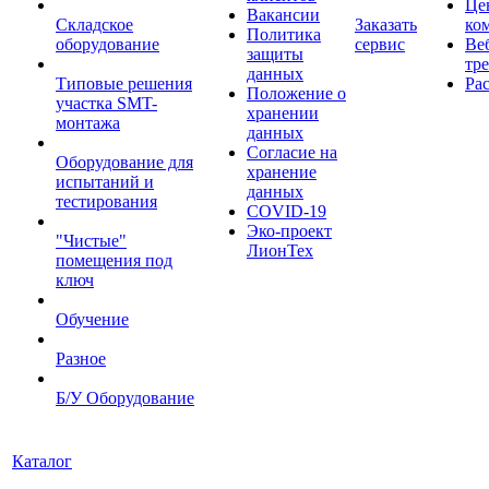
Це
Вакансии
Складское
Заказать
ко
Политика
оборудование
сервис
Ве
защиты
тр
данных
Типовые решения
Ра
Положение о
участка SMT-
хранении
монтажа
данных
Согласие на
Оборудование для
хранение
испытаний и
данных
тестирования
COVID-19
Эко-проект
"Чистые"
ЛионТех
помещения под
ключ
Обучение
Разное
Б/У Оборудование
Каталог