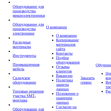
Оборудование для
производства
микроэлектроники
Оборудование для
О компании
производства
электроники
О компании
Копирование
Расходные
материалов
материалы
сайта
Контакты
Инструменты
Подбор
оборудования
Промышленная
Обучени
Отзывы
мебель
клиентов
Це
Вакансии
Складское
Заказать
ко
Политика
оборудование
сервис
Ве
защиты
тр
данных
Типовые решения
Ра
Положение о
участка SMT-
хранении
монтажа
данных
Согласие на
Оборудование для