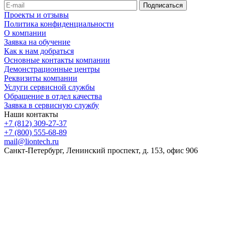
Проекты и отзывы
Политика конфиденциальности
О компании
Заявка на обучение
Как к нам добраться
Основные контакты компании
Демонстрационные центры
Реквизиты компании
Услуги сервисной службы
Обращение в отдел качества
Заявка в сервисную службу
Наши контакты
+7 (812) 309-27-37
+7 (800) 555-68-89
mail@liontech.ru
Санкт-Петербург, Ленинский проспект, д. 153, офис 906
Содержимое сайта, включая информацию о товарах, их
стоимости, наличии, возможности, сроках и условиях
поставки носит исключительно информационный характер и
ни при каких условиях не является публичной офертой,
определяемой положениями Статьи 437 Гражданского кодекса
Российской Федерации.