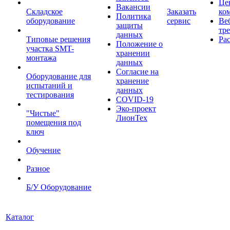
Це
Вакансии
Складское
Заказать
ко
Политика
оборудование
сервис
Ве
защиты
тр
данных
Типовые решения
Ра
Положение о
участка SMT-
хранении
монтажа
данных
Согласие на
Оборудование для
хранение
испытаний и
данных
тестирования
COVID-19
Эко-проект
"Чистые"
ЛионТех
помещения под
ключ
Обучение
Разное
Б/У Оборудование
Каталог