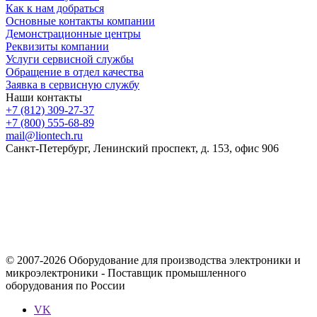
Как к нам добраться
Основные контакты компании
Демонстрационные центры
Реквизиты компании
Услуги сервисной службы
Обращение в отдел качества
Заявка в сервисную службу
Наши контакты
+7 (812) 309-27-37
+7 (800) 555-68-89
mail@liontech.ru
Санкт-Петербург, Ленинский проспект, д. 153, офис 906
Содержимое сайта, включая информацию о товарах, их
стоимости, наличии, возможности, сроках и условиях
поставки носит исключительно информационный характер и
ни при каких условиях не является публичной офертой,
определяемой положениями Статьи 437 Гражданского кодекса
Российской Федерации.
© 2007-2026 Оборудование для производства электроники и
микроэлектроники - Поставщик промышленного
оборудования по России
VK