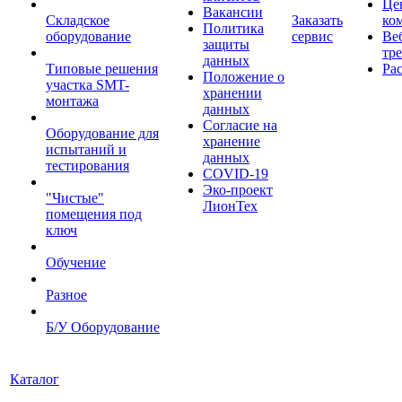
Це
Вакансии
Складское
Заказать
ко
Политика
оборудование
сервис
Ве
защиты
тр
данных
Типовые решения
Ра
Положение о
участка SMT-
хранении
монтажа
данных
Согласие на
Оборудование для
хранение
испытаний и
данных
тестирования
COVID-19
Эко-проект
"Чистые"
ЛионТех
помещения под
ключ
Обучение
Разное
Б/У Оборудование
Каталог