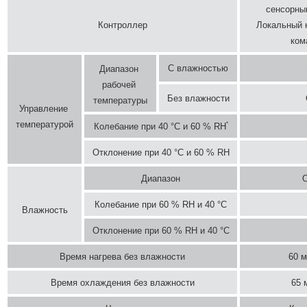
сенсорным
Контроллер
Локальный к
ком
С влажностью
Диапазон 
рабочей 
Без влажности
температуры
Управление 
температурой
*
Колебание при 40 °С и 60 % RH
Отклонение при 40 °С и 60 % RH
Диапазон
О
Колебание при 60 % RH и 40 °С
Влажность
Отклонение при 60 % RH и 40 °С
Время нагрева без влажности
60 м
Время охлаждения без влажности
65 