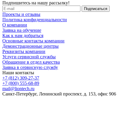
Подпишитесь на нашу рассылку!
Проекты и отзывы
Политика конфиденциальности
О компании
Заявка на обучение
Как к нам добраться
Основные контакты компании
Демонстрационные центры
Реквизиты компании
Услуги сервисной службы
Обращение в отдел качества
Заявка в сервисную службу
Наши контакты
+7 (812) 309-27-37
+7 (800) 555-68-89
mail@liontech.ru
Санкт-Петербург, Ленинский проспект, д. 153, офис 906
Содержимое сайта, включая информацию о товарах, их
стоимости, наличии, возможности, сроках и условиях
поставки носит исключительно информационный характер и
ни при каких условиях не является публичной офертой,
определяемой положениями Статьи 437 Гражданского кодекса
Российской Федерации.