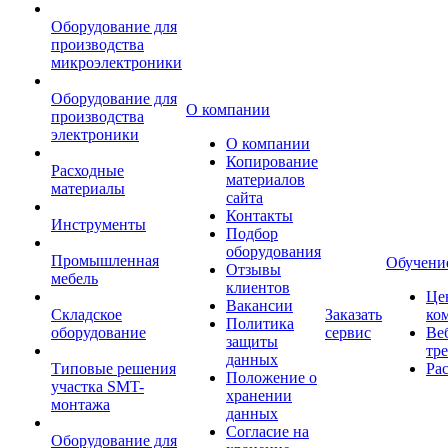
Оборудование для
производства
микроэлектроники
Оборудование для
О компании
производства
электроники
О компании
Копирование
Расходные
материалов
материалы
сайта
Контакты
Инструменты
Подбор
оборудования
Промышленная
Обучени
Отзывы
мебель
клиентов
Це
Вакансии
Складское
Заказать
ко
Политика
оборудование
сервис
Ве
защиты
тр
данных
Типовые решения
Ра
Положение о
участка SMT-
хранении
монтажа
данных
Согласие на
Оборудование для