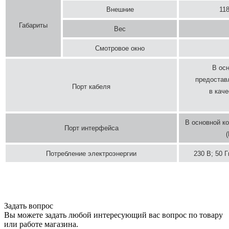
Внешние
118
Габариты
Вес
Смотровое окно
В ос
предостав
Порт кабеля
в каче
В основной ко
Порт интерфейса
Потребление электроэнергии
230 В; 50 Г
Задать вопрос
Вы можете задать любой интересующий вас вопрос по товару
или работе магазина.