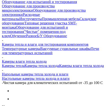
Оборудование для испытаний и тестирования
Оборудование для производства
микроэлектроники
Оборудование для производства
электроники
Расходные
материалы
Инструменты
Промышленная мебель
Складское
оборудование
Типовые решения участка SMT-
монтажа
Оборудование для испытаний и
тестирования
"Чистые" помещения под
ключ
Обучение
Разное
Б/У Оборудование
-
Камера тепла и влаги для тестирования компонентов
Температурные камеры
Вакуумные сушильные шкафы
Печи
для температурных испытаний
-
Камеры влаги тепла холода
Камеры тепла
Камеры тепла холода
Камеры влаги тепла холода
-
Напольные камеры тепла холода и влаги
Настольные камеры тепла холода и влаги
-
Чистая камера для климатических испытаний от -35 до 100 С