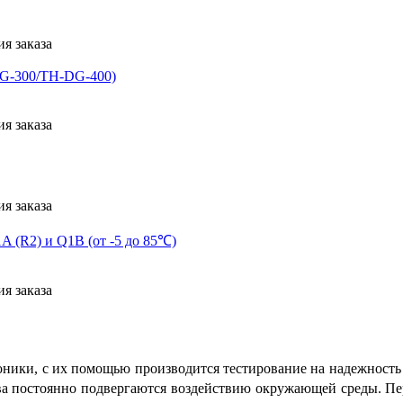
я заказа
G-300/TH-DG-400)
я заказа
я заказа
A (R2) и Q1B (от -5 до 85℃)
я заказа
ники, с их помощью производится тестирование на надежность 
тва постоянно подвергаются воздействию окружающей среды. Пе