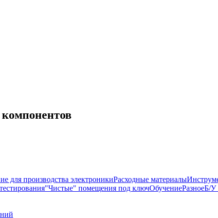
я компонентов
ие для производства электроники
Расходные материалы
Инструм
тестирования
"Чистые" помещения под ключ
Обучение
Разное
Б/У
аний