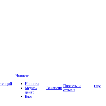
Новости
етенций
Новости
Проекты и
Ещё
Медиа-
Вакансии
отзывы
центр
Блог