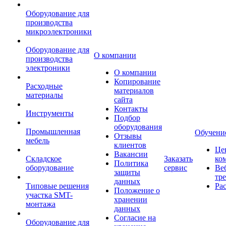
Оборудование для
производства
микроэлектроники
Оборудование для
О компании
производства
электроники
О компании
Копирование
Расходные
материалов
материалы
сайта
Контакты
Инструменты
Подбор
оборудования
Промышленная
Обучени
Отзывы
мебель
клиентов
Це
Вакансии
Складское
Заказать
ко
Политика
оборудование
сервис
Ве
защиты
тр
данных
Типовые решения
Ра
Положение о
участка SMT-
хранении
монтажа
данных
Согласие на
Оборудование для