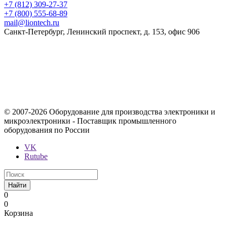
+7 (812) 309-27-37
+7 (800) 555-68-89
mail@liontech.ru
Санкт-Петербург, Ленинский проспект, д. 153, офис 906
Содержимое сайта, включая информацию о товарах, их
стоимости, наличии, возможности, сроках и условиях
поставки носит исключительно информационный характер и
ни при каких условиях не является публичной офертой,
определяемой положениями Статьи 437 Гражданского кодекса
Российской Федерации.
© 2007-2026 Оборудование для производства электроники и
микроэлектроники - Поставщик промышленного
оборудования по России
VK
Rutube
Найти
0
0
Корзина