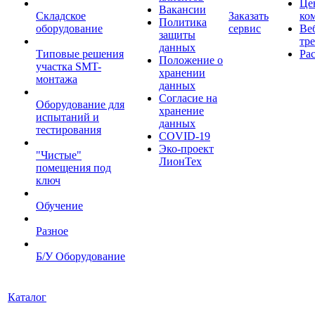
Це
Вакансии
Складское
Заказать
ко
Политика
оборудование
сервис
Ве
защиты
тр
данных
Типовые решения
Ра
Положение о
участка SMT-
хранении
монтажа
данных
Согласие на
Оборудование для
хранение
испытаний и
данных
тестирования
COVID-19
Эко-проект
"Чистые"
ЛионТех
помещения под
ключ
Обучение
Разное
Б/У Оборудование
Каталог