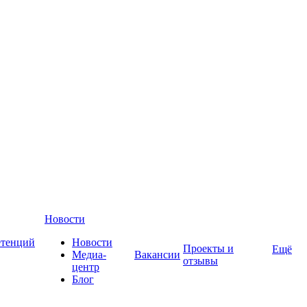
Новости
етенций
Новости
Проекты и
Ещё
Медиа-
Вакансии
отзывы
центр
Блог