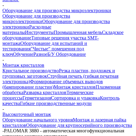
-
Оборудование для производства микроэлектроники
Оборудование для производства
микроэлектроники
Оборудование для производства
электроники
Расходные
материалы
Инструменты
Промышленная мебель
Складское
оборудование
Типовые решения участка SMT-
монтажа
Оборудование для испытаний и
тестирования
"Чистые" помещения под
ключ
Обучение
Разное
Б/У Оборудование
-
Монтаж кристаллов
Кристальное производство
Резка пластин, подложек и
групповых заготовок
Струйная печать (гибкая печатная
электроника)
Формирование объемных выводов
(бампирование пластин)
Монтаж кристаллов
Плазменная
обработка
Разварка кристаллов
Термические
процессы
Герметизация
Сортировка и упаковка
Контроль
качества
Гибкие производственные модули
-
Высокоточный монтаж
Оборудование начального уровня
Монтаж и лазерная пайка
кристаллов
Оборудование для крупносерийного производства
-
PALOMAR 3880 - автоматическая многофункциональная