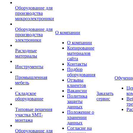
Оборудование для
производства
микроэлектроники
Оборудование для
О компании
производства
электроники
О компании
Копирование
Расходные
материалов
материалы
сайта
Контакты
Инструменты
Подбор
оборудования
Промышленная
Обучени
Отзывы
мебель
клиентов
Це
Вакансии
Складское
Заказать
ко
Политика
оборудование
сервис
Ве
защиты
тр
данных
Типовые решения
Ра
Положение о
участка SMT-
хранении
монтажа
данных
Согласие на
Оборудование для