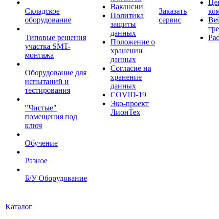
Це
Вакансии
Складское
Заказать
ко
Политика
оборудование
сервис
Ве
защиты
тр
данных
Типовые решения
Ра
Положение о
участка SMT-
хранении
монтажа
данных
Согласие на
Оборудование для
хранение
испытаний и
данных
тестирования
COVID-19
Эко-проект
"Чистые"
ЛионТех
помещения под
ключ
Обучение
Разное
Б/У Оборудование
Каталог