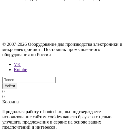
Содержимое сайта, включая информацию о товарах, их
стоимости, наличии, возможности, сроках и условиях
поставки носит исключительно информационный характер и
ни при каких условиях не является публичной офертой,
определяемой положениями Статьи 437 Гражданского кодекса
Российской Федерации.
© 2007-2026 Оборудование для производства электроники и
микроэлектроники - Поставщик промышленного
оборудования по России
VK
Rutube
Найти
0
0
Корзина
Продолжая работу с liontech.ru, вы подтверждаете
использование сайтом cookies вашего браузера с целью
улучшить предложения и сервис на основе ваших
предпочтений и интересов.