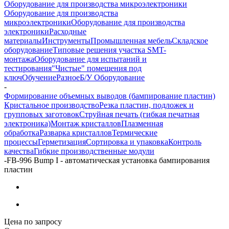
Оборудование для производства микроэлектроники
Оборудование для производства
микроэлектроники
Оборудование для производства
электроники
Расходные
материалы
Инструменты
Промышленная мебель
Складское
оборудование
Типовые решения участка SMT-
монтажа
Оборудование для испытаний и
тестирования
"Чистые" помещения под
ключ
Обучение
Разное
Б/У Оборудование
-
Формирование объемных выводов (бампирование пластин)
Кристальное производство
Резка пластин, подложек и
групповых заготовок
Струйная печать (гибкая печатная
электроника)
Монтаж кристаллов
Плазменная
обработка
Разварка кристаллов
Термические
процессы
Герметизация
Сортировка и упаковка
Контроль
качества
Гибкие производственные модули
-
FB-996 Bump I - автоматическая установка бампирования
пластин
Цена по запросу