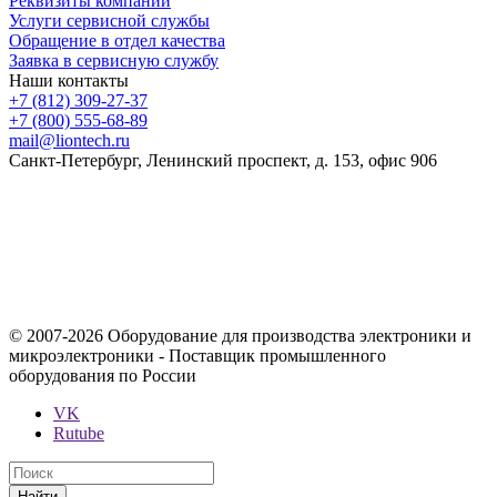
Реквизиты компании
Услуги сервисной службы
Обращение в отдел качества
Заявка в сервисную службу
Наши контакты
+7 (812) 309-27-37
+7 (800) 555-68-89
mail@liontech.ru
Санкт-Петербург, Ленинский проспект, д. 153, офис 906
Содержимое сайта, включая информацию о товарах, их
стоимости, наличии, возможности, сроках и условиях
поставки носит исключительно информационный характер и
ни при каких условиях не является публичной офертой,
определяемой положениями Статьи 437 Гражданского кодекса
Российской Федерации.
© 2007-2026 Оборудование для производства электроники и
микроэлектроники - Поставщик промышленного
оборудования по России
VK
Rutube
Найти