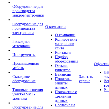
Оборудование для
производства
микроэлектроники
Оборудование для
О компании
производства
электроники
О компании
Копирование
Расходные
материалов
материалы
сайта
Контакты
Инструменты
Подбор
оборудования
Промышленная
Обучени
Отзывы
мебель
клиентов
Це
Вакансии
Складское
Заказать
ко
Политика
оборудование
сервис
Ве
защиты
тр
данных
Типовые решения
Ра
Положение о
участка SMT-
хранении
монтажа
данных
Согласие на
Оборудование для