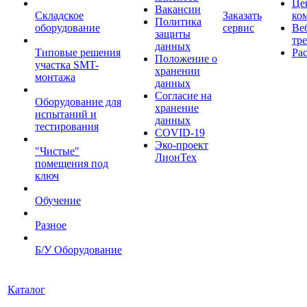
Це
Вакансии
Складское
Заказать
ко
Политика
оборудование
сервис
Ве
защиты
тр
данных
Типовые решения
Ра
Положение о
участка SMT-
хранении
монтажа
данных
Согласие на
Оборудование для
хранение
испытаний и
данных
тестирования
COVID-19
Эко-проект
"Чистые"
ЛионТех
помещения под
ключ
Обучение
Разное
Б/У Оборудование
Каталог