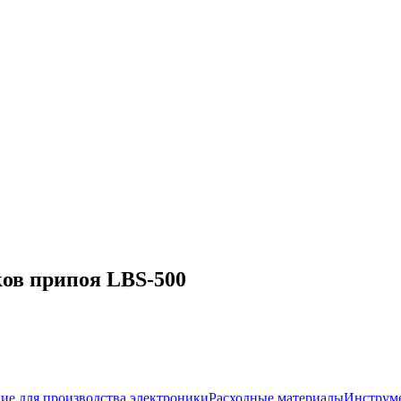
ков припоя LBS-500
ие для производства электроники
Расходные материалы
Инструм