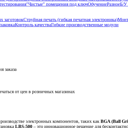
тестирования
"Чистые" помещения под ключ
Обучение
Разное
Б/У
х заготовок
Струйная печать (гибкая печатная электроника)
Монт
паковка
Контроль качества
Гибкие производственные модули
я заказа
ичаться от цен в розничных магазинах
производстве электронных компонентов, таких как
BGA (Ball Gr
тановка
LBS-500
– это инновационное решение для бесконтактно