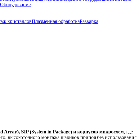
 Оборудование
аж кристаллов
Плазменная обработка
Разварка
id Array), SIP (System in Package) и корпусов микросхем
, где
го, высокоточного монтажа шариков припоя без использования