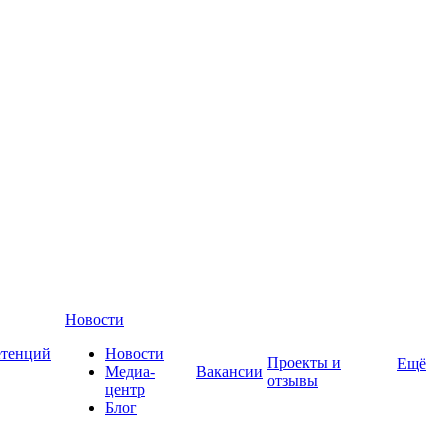
Новости
етенций
Новости
Проекты и
Ещё
Медиа-
Вакансии
отзывы
центр
Блог