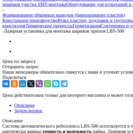
решения участка SMT-монтажа
Оборудование для испытаний и 
-
Формирование объемных выводов (бампирование пластин)
Кристальное производство
Резка пластин, подложек и групповы
кристаллов
Термические процессы
Герметизация
Сортировка и у
-
Лазерная установка для монтажа шариков припоя LBS-500
Цена по запросу
Отправить запрос
Наши менеджеры обязательно свяжутся с вами и уточнят услови
Поделиться
Цена действительна только для интернет-магазина и может отл
Описание
Задать вопрос
Описание
Система автоматического реболлинга LBS-500 используется в 
критически важны
точность и надежность
пайки. Лазерная ус