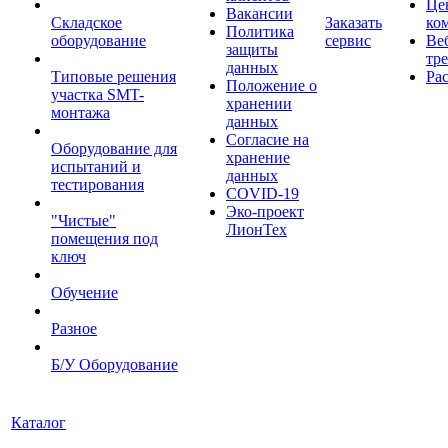
Це
Вакансии
Складское
Заказать
ко
Политика
оборудование
сервис
Ве
защиты
тр
данных
Типовые решения
Ра
Положение о
участка SMT-
хранении
монтажа
данных
Согласие на
Оборудование для
хранение
испытаний и
данных
тестирования
COVID-19
Эко-проект
"Чистые"
ЛионТех
помещения под
ключ
Обучение
Разное
Б/У Оборудование
Каталог