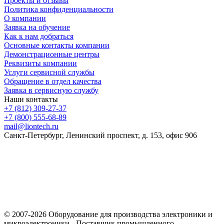
Проекты и отзывы
Политика конфиденциальности
О компании
Заявка на обучение
Как к нам добраться
Основные контакты компании
Демонстрационные центры
Реквизиты компании
Услуги сервисной службы
Обращение в отдел качества
Заявка в сервисную службу
Наши контакты
+7 (812) 309-27-37
+7 (800) 555-68-89
mail@liontech.ru
Санкт-Петербург, Ленинский проспект, д. 153, офис 906
Содержимое сайта, включая информацию о товарах, их
стоимости, наличии, возможности, сроках и условиях
поставки носит исключительно информационный характер и
ни при каких условиях не является публичной офертой,
определяемой положениями Статьи 437 Гражданского кодекса
Российской Федерации.
© 2007-2026 Оборудование для производства электроники и
микроэлектроники - Поставщик промышленного