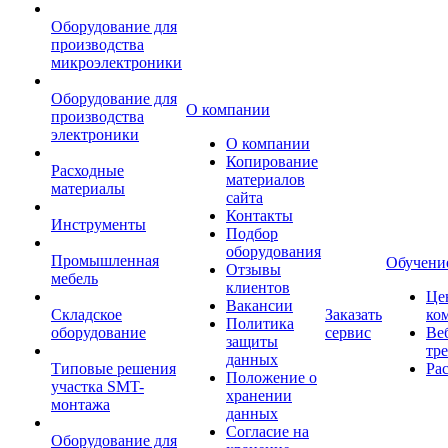
Оборудование для
производства
микроэлектроники
Оборудование для
О компании
производства
электроники
О компании
Копирование
Расходные
материалов
материалы
сайта
Контакты
Инструменты
Подбор
оборудования
Промышленная
Обучени
Отзывы
мебель
клиентов
Це
Вакансии
Складское
Заказать
ко
Политика
оборудование
сервис
Ве
защиты
тр
данных
Типовые решения
Ра
Положение о
участка SMT-
хранении
монтажа
данных
Согласие на
Оборудование для