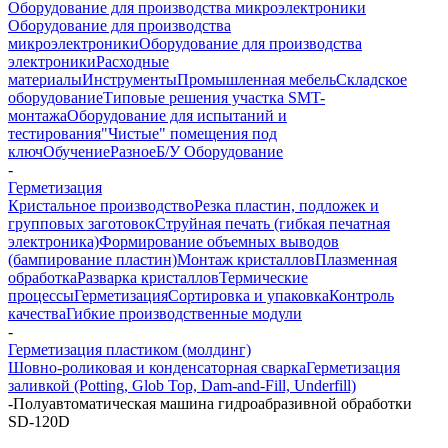
Оборудование для производства микроэлектроники
Оборудование для производства
микроэлектроники
Оборудование для производства
электроники
Расходные
материалы
Инструменты
Промышленная мебель
Складское
оборудование
Типовые решения участка SMT-
монтажа
Оборудование для испытаний и
тестирования
"Чистые" помещения под
ключ
Обучение
Разное
Б/У Оборудование
-
Герметизация
Кристальное производство
Резка пластин, подложек и
групповых заготовок
Струйная печать (гибкая печатная
электроника)
Формирование объемных выводов
(бампирование пластин)
Монтаж кристаллов
Плазменная
обработка
Разварка кристаллов
Термические
процессы
Герметизация
Сортировка и упаковка
Контроль
качества
Гибкие производственные модули
-
Герметизация пластиком (молдинг)
Шовно-роликовая и конденсаторная сварка
Герметизация
заливкой (Potting, Glob Top, Dam-and-Fill, Underfill)
-
Полуавтоматическая машина гидроабразивной обработки
SD-120D