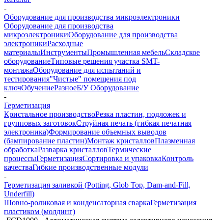
-
Оборудование для производства микроэлектроники
Оборудование для производства
микроэлектроники
Оборудование для производства
электроники
Расходные
материалы
Инструменты
Промышленная мебель
Складское
оборудование
Типовые решения участка SMT-
монтажа
Оборудование для испытаний и
тестирования
"Чистые" помещения под
ключ
Обучение
Разное
Б/У Оборудование
-
Герметизация
Кристальное производство
Резка пластин, подложек и
групповых заготовок
Струйная печать (гибкая печатная
электроника)
Формирование объемных выводов
(бампирование пластин)
Монтаж кристаллов
Плазменная
обработка
Разварка кристаллов
Термические
процессы
Герметизация
Сортировка и упаковка
Контроль
качества
Гибкие производственные модули
-
Герметизация заливкой (Potting, Glob Top, Dam-and-Fill,
Underfill)
Шовно-роликовая и конденсаторная сварка
Герметизация
пластиком (молдинг)