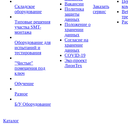
Це
Вакансии
Складское
Заказать
ко
Политика
оборудование
сервис
Ве
защиты
тр
данных
Типовые решения
Ра
Положение о
участка SMT-
хранении
монтажа
данных
Согласие на
Оборудование для
хранение
испытаний и
данных
тестирования
COVID-19
Эко-проект
"Чистые"
ЛионТех
помещения под
ключ
Обучение
Разное
Б/У Оборудование
Каталог