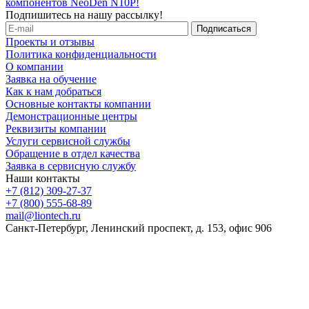
компонентов NeoDen N10P!
Подпишитесь на нашу рассылку!
Проекты и отзывы
Политика конфиденциальности
О компании
Заявка на обучение
Как к нам добраться
Основные контакты компании
Демонстрационные центры
Реквизиты компании
Услуги сервисной службы
Обращение в отдел качества
Заявка в сервисную службу
Наши контакты
+7 (812) 309-27-37
+7 (800) 555-68-89
mail@liontech.ru
Санкт-Петербург, Ленинский проспект, д. 153, офис 906
Содержимое сайта, включая информацию о товарах, их
стоимости, наличии, возможности, сроках и условиях
поставки носит исключительно информационный характер и
ни при каких условиях не является публичной офертой,
определяемой положениями Статьи 437 Гражданского кодекса