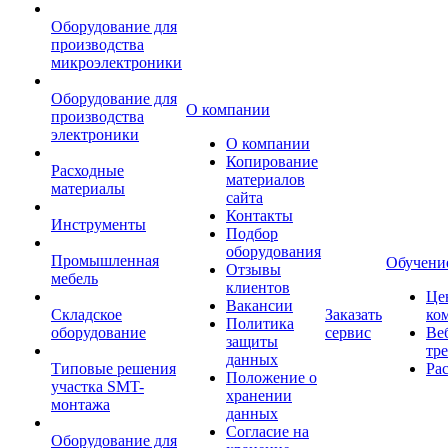
Оборудование для
производства
микроэлектроники
Оборудование для
О компании
производства
электроники
О компании
Копирование
Расходные
материалов
материалы
сайта
Контакты
Инструменты
Подбор
оборудования
Промышленная
Обучени
Отзывы
мебель
клиентов
Це
Вакансии
Складское
Заказать
ко
Политика
оборудование
сервис
Ве
защиты
тр
данных
Типовые решения
Ра
Положение о
участка SMT-
хранении
монтажа
данных
Согласие на
Оборудование для