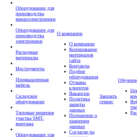
Оборудование для
производства
микроэлектроники
Оборудование для
О компании
производства
электроники
О компании
Копирование
Расходные
материалов
материалы
сайта
Контакты
Инструменты
Подбор
оборудования
Промышленная
Обучени
Отзывы
мебель
клиентов
Це
Вакансии
Складское
Заказать
ко
Политика
оборудование
сервис
Ве
защиты
тр
данных
Типовые решения
Ра
Положение о
участка SMT-
хранении
монтажа
данных
Согласие на
Оборудование для