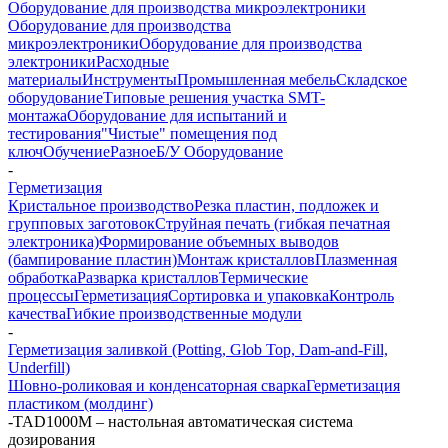
Оборудование для производства микроэлектроники
Оборудование для производства
микроэлектроники
Оборудование для производства
электроники
Расходные
материалы
Инструменты
Промышленная мебель
Складское
оборудование
Типовые решения участка SMT-
монтажа
Оборудование для испытаний и
тестирования
"Чистые" помещения под
ключ
Обучение
Разное
Б/У Оборудование
-
Герметизация
Кристальное производство
Резка пластин, подложек и
групповых заготовок
Струйная печать (гибкая печатная
электроника)
Формирование объемных выводов
(бампирование пластин)
Монтаж кристаллов
Плазменная
обработка
Разварка кристаллов
Термические
процессы
Герметизация
Сортировка и упаковка
Контроль
качества
Гибкие производственные модули
-
Герметизация заливкой (Potting, Glob Top, Dam-and-Fill,
Underfill)
Шовно-роликовая и конденсаторная сварка
Герметизация
пластиком (молдинг)
-
TAD1000M – настольная автоматическая система
дозирования