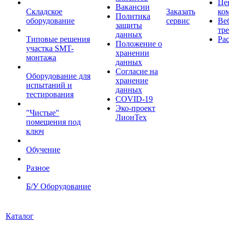
Це
Вакансии
Складское
Заказать
ко
Политика
оборудование
сервис
Ве
защиты
тр
данных
Типовые решения
Ра
Положение о
участка SMT-
хранении
монтажа
данных
Согласие на
Оборудование для
хранение
испытаний и
данных
тестирования
COVID-19
Эко-проект
"Чистые"
ЛионТех
помещения под
ключ
Обучение
Разное
Б/У Оборудование
Каталог