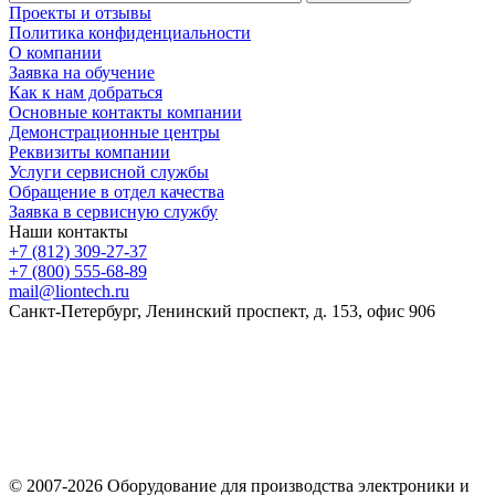
Проекты и отзывы
Политика конфиденциальности
О компании
Заявка на обучение
Как к нам добраться
Основные контакты компании
Демонстрационные центры
Реквизиты компании
Услуги сервисной службы
Обращение в отдел качества
Заявка в сервисную службу
Наши контакты
+7 (812) 309-27-37
+7 (800) 555-68-89
mail@liontech.ru
Санкт-Петербург, Ленинский проспект, д. 153, офис 906
Содержимое сайта, включая информацию о товарах, их
стоимости, наличии, возможности, сроках и условиях
поставки носит исключительно информационный характер и
ни при каких условиях не является публичной офертой,
определяемой положениями Статьи 437 Гражданского кодекса
Российской Федерации.
© 2007-2026 Оборудование для производства электроники и