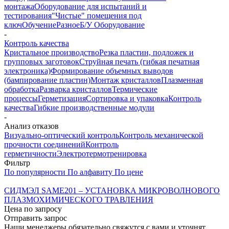
монтажа
Оборудование для испытаний и
тестирования
"Чистые" помещения под
ключ
Обучение
Разное
Б/У Оборудование
-
Контроль качества
Кристальное производство
Резка пластин, подложек и
групповых заготовок
Струйная печать (гибкая печатная
электроника)
Формирование объемных выводов
(бампирование пластин)
Монтаж кристаллов
Плазменная
обработка
Разварка кристаллов
Термические
процессы
Герметизация
Сортировка и упаковка
Контроль
качества
Гибкие производственные модули
-
Анализ отказов
Визуально-оптический контроль
Контроль механической
прочности соединений
Контроль
герметичности
Электротермотренировка
Фильтр
По популярности
По алфавиту
По цене
СИДМЭЛ SAME201 – УСТАНОВКА МИКРОВОЛНОВОГО
ПЛАЗМОХИМИЧЕСКОГО ТРАВЛЕНИЯ
Цена по запросу
Отправить запрос
Наши менеджеры обязательно свяжутся с вами и уточнят