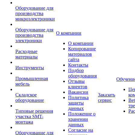
Оборудование для
производства
микроэлектроники
Оборудование для
О компании
производства
электроники
О компании
Копирование
Расходные
материалов
материалы
сайта
Контакты
Инструменты
Подбор
оборудования
Промышленная
Обучени
Отзывы
мебель
клиентов
Це
Вакансии
Складское
Заказать
ко
Политика
оборудование
сервис
Ве
защиты
тр
данных
Типовые решения
Ра
Положение о
участка SMT-
хранении
монтажа
данных
Согласие на
Оборудование для