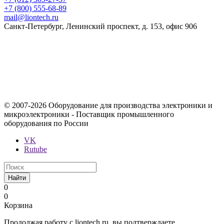
+7 (800) 555-68-89
mail@liontech.ru
Санкт-Петербург, Ленинский проспект, д. 153, офис 906
Содержимое сайта, включая информацию о товарах, их
стоимости, наличии, возможности, сроках и условиях
поставки носит исключительно информационный характер и
ни при каких условиях не является публичной офертой,
определяемой положениями Статьи 437 Гражданского кодекса
Российской Федерации.
© 2007-2026 Оборудование для производства электроники и
микроэлектроники - Поставщик промышленного
оборудования по России
VK
Rutube
Найти
0
0
Корзина
Продолжая работу с liontech.ru, вы подтверждаете