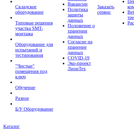
Це
Вакансии
Складское
Заказать
ко
Политика
оборудование
сервис
Ве
защиты
тр
данных
Типовые решения
Ра
Положение о
участка SMT-
хранении
монтажа
данных
Согласие на
Оборудование для
хранение
испытаний и
данных
тестирования
COVID-19
Эко-проект
"Чистые"
ЛионТех
помещения под
ключ
Обучение
Разное
Б/У Оборудование
Каталог