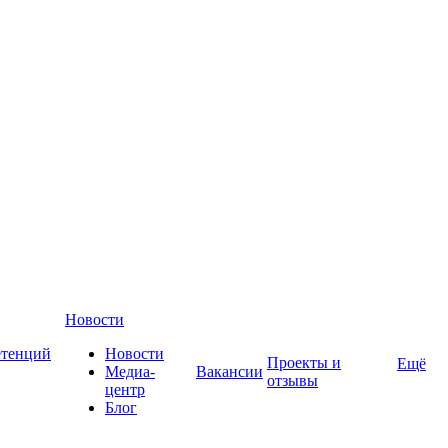
Новости
етенций
Новости
Проекты и
Ещё
Медиа-
Вакансии
отзывы
центр
Блог