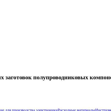
ых заготовок полупроводниковых компон
ие для производства электроники
Расходные материалы
Инструм