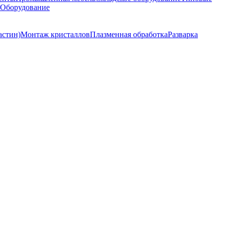
 Оборудование
астин)
Монтаж кристаллов
Плазменная обработка
Разварка