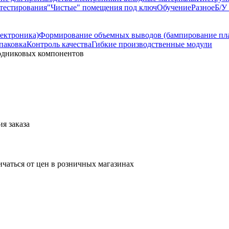
тестирования
"Чистые" помещения под ключ
Обучение
Разное
Б/У
лектроника)
Формирование объемных выводов (бампирование пл
паковка
Контроль качества
Гибкие производственные модули
водниковых компонентов
я заказа
ичаться от цен в розничных магазинах