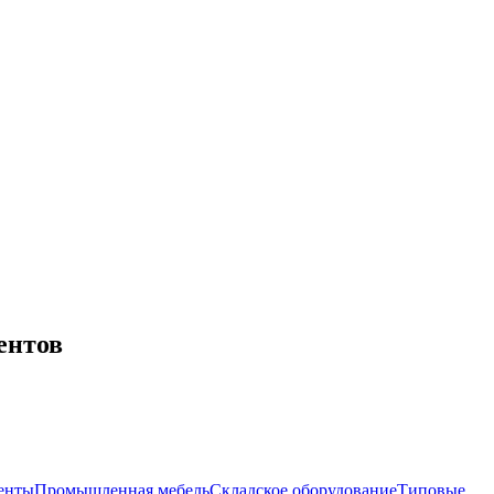
ентов
енты
Промышленная мебель
Складское оборудование
Типовые