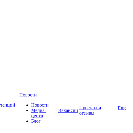
Новости
етенций
Новости
Проекты и
Ещё
Медиа-
Вакансии
отзывы
центр
Блог