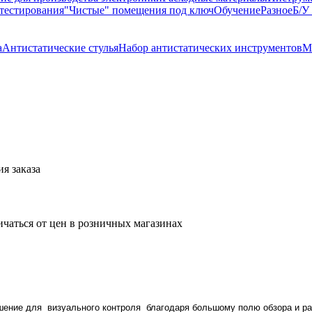
тестирования
"Чистые" помещения под ключ
Обучение
Разное
Б/У
а
Антистатические стулья
Набор антистатических инструментов
М
я заказа
ичаться от цен в розничных магазинах
ение для визуального контроля благодаря большому полю обзора и ра