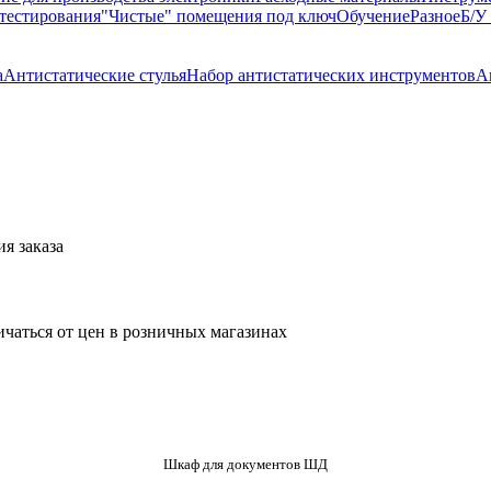
тестирования
"Чистые" помещения под ключ
Обучение
Разное
Б/У
а
Антистатические стулья
Набор антистатических инструментов
А
я заказа
ичаться от цен в розничных магазинах
Шкаф для документов ШД