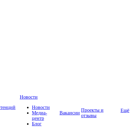
Новости
етенций
Новости
Проекты и
Ещё
Медиа-
Вакансии
отзывы
центр
Блог