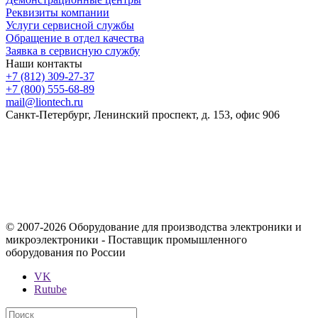
Реквизиты компании
Услуги сервисной службы
Обращение в отдел качества
Заявка в сервисную службу
Наши контакты
+7 (812) 309-27-37
+7 (800) 555-68-89
mail@liontech.ru
Санкт-Петербург, Ленинский проспект, д. 153, офис 906
Содержимое сайта, включая информацию о товарах, их
стоимости, наличии, возможности, сроках и условиях
поставки носит исключительно информационный характер и
ни при каких условиях не является публичной офертой,
определяемой положениями Статьи 437 Гражданского кодекса
Российской Федерации.
© 2007-2026 Оборудование для производства электроники и
микроэлектроники - Поставщик промышленного
оборудования по России
VK
Rutube