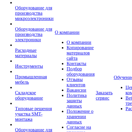
Оборудование для
производства
микроэлектроники
Оборудование для
О компании
производства
электроники
О компании
Копирование
Расходные
материалов
материалы
сайта
Контакты
Инструменты
Подбор
оборудования
Промышленная
Обучени
Отзывы
мебель
клиентов
Це
Вакансии
Складское
Заказать
ко
Политика
оборудование
сервис
Ве
защиты
тр
данных
Типовые решения
Ра
Положение о
участка SMT-
хранении
монтажа
данных
Согласие на
Оборудование для