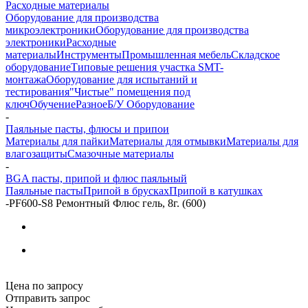
Расходные материалы
Оборудование для производства
микроэлектроники
Оборудование для производства
электроники
Расходные
материалы
Инструменты
Промышленная мебель
Складское
оборудование
Типовые решения участка SMT-
монтажа
Оборудование для испытаний и
тестирования
"Чистые" помещения под
ключ
Обучение
Разное
Б/У Оборудование
-
Паяльные пасты, флюсы и припои
Материалы для пайки
Материалы для отмывки
Материалы для
влагозащиты
Смазочные материалы
-
BGA пасты, припой и флюс паяльный
Паяльные пасты
Припой в брусках
Припой в катушках
-
PF600-S8 Ремонтный Флюс гель, 8г. (600)
Цена по запросу
Отправить запрос