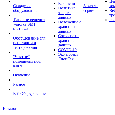
Це
Вакансии
Складское
Заказать
ко
Политика
оборудование
сервис
Ве
защиты
тр
данных
Типовые решения
Ра
Положение о
участка SMT-
хранении
монтажа
данных
Согласие на
Оборудование для
хранение
испытаний и
данных
тестирования
COVID-19
Эко-проект
"Чистые"
ЛионТех
помещения под
ключ
Обучение
Разное
Б/У Оборудование
Каталог