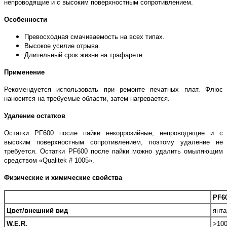
непроводящие и с высоким поверхностным сопротивлением.
Особенности
Превосходная смачиваемость на всех типах.
Высокое усилие отрыва.
Длительный срок жизни на трафарете.
Применение
Рекомендуется использовать при ремонте печатных плат. Флюс
наносится на требуемые области, затем нагревается.
Удаление остатков
Остатки PF600 после пайки некоррозийные, непроводящие и с
высоким поверхностным сопротивлением, поэтому удаление не
требуется. Остатки PF600 после пайки можно удалить омыляющим
средством «Qualitek # 1005».
Физические и химические свойства
PF6
Цвет/внешний вид
янт
W.E.R.
>100