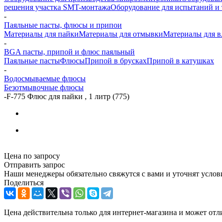
решения участка SMT-монтажа
Оборудование для испытаний и 
-
Паяльные пасты, флюсы и припои
Материалы для пайки
Материалы для отмывки
Материалы для 
-
BGA пасты, припой и флюс паяльный
Паяльные пасты
Флюсы
Припой в брусках
Припой в катушках
-
Водосмываемые флюсы
Безотмывочные флюсы
-
F-775 Флюс для пайки , 1 литр (775)
Цена по запросу
Отправить запрос
Наши менеджеры обязательно свяжутся с вами и уточнят услови
Поделиться
Цена действительна только для интернет-магазина и может отл