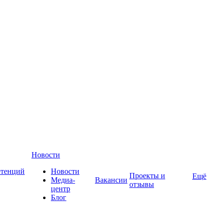
Новости
етенций
Новости
Проекты и
Ещё
Медиа-
Вакансии
отзывы
центр
Блог