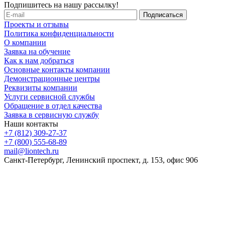
Подпишитесь на нашу рассылку!
Проекты и отзывы
Политика конфиденциальности
О компании
Заявка на обучение
Как к нам добраться
Основные контакты компании
Демонстрационные центры
Реквизиты компании
Услуги сервисной службы
Обращение в отдел качества
Заявка в сервисную службу
Наши контакты
+7 (812) 309-27-37
+7 (800) 555-68-89
mail@liontech.ru
Санкт-Петербург, Ленинский проспект, д. 153, офис 906
Содержимое сайта, включая информацию о товарах, их
стоимости, наличии, возможности, сроках и условиях
поставки носит исключительно информационный характер и
ни при каких условиях не является публичной офертой,
определяемой положениями Статьи 437 Гражданского кодекса
Российской Федерации.