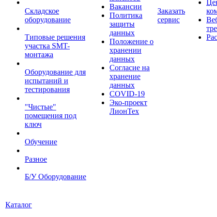
Це
Вакансии
Складское
Заказать
ко
Политика
оборудование
сервис
Ве
защиты
тр
данных
Типовые решения
Ра
Положение о
участка SMT-
хранении
монтажа
данных
Согласие на
Оборудование для
хранение
испытаний и
данных
тестирования
COVID-19
Эко-проект
"Чистые"
ЛионТех
помещения под
ключ
Обучение
Разное
Б/У Оборудование
Каталог