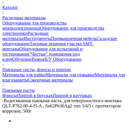
-
Каталог
-
Расходные материалы
Оборудование для производства
микроэлектроники
Оборудование для производства
электроники
Расходные
материалы
Инструменты
Промышленная мебель
Складское
оборудование
Типовые решения участка SMT-
монтажа
Оборудование для испытаний и
тестирования
"Чистые" помещения под
ключ
Обучение
Разное
Б/У Оборудование
-
Паяльные пасты, флюсы и припои
Материалы для пайки
Материалы для отмывки
Материалы для
влагозащиты
Смазочные материалы
-
Паяльные пасты
Флюсы
Припой в брусках
Припой в катушках
-
Водосмывная паяльная паста, для поверхностного монтажа
QLT-P762-90-4-J5-A , Sn62Pb36Ag2 тип 3/4/5 с протектором
коррозии, 500г