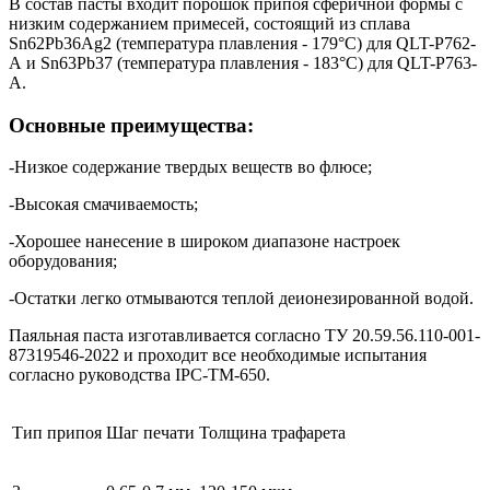
В состав пасты входит порошок припоя сферичной формы с
низким содержанием примесей, состоящий из сплава
Sn62Pb36Ag2 (температура плавления - 179°C) для QLT-P762-
A и Sn63Pb37 (температура плавления - 183°C) для QLT-P763-
A.
Основные преимущества:
-Низкое содержание твердых веществ во флюсе;
-Высокая смачиваемость;
-Хорошее нанесение в широком диапазоне настроек
оборудования;
-Остатки легко отмываются теплой деионезированной водой.
Паяльная паста изготавливается согласно ТУ 20.59.56.110-001-
87319546-2022 и проходит все необходимые испытания
согласно руководства IPC-TM-650.
Тип припоя
Шаг печати
Толщина трафарета