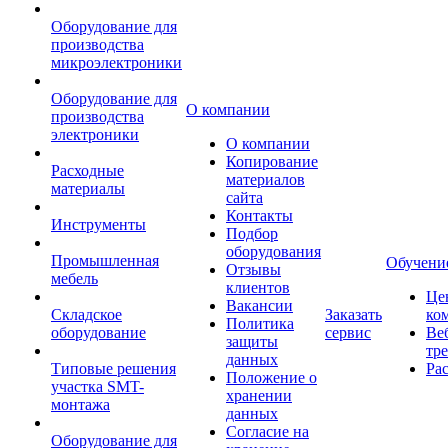
Оборудование для
производства
микроэлектроники
Оборудование для
О компании
производства
электроники
О компании
Копирование
Расходные
материалов
материалы
сайта
Контакты
Инструменты
Подбор
оборудования
Промышленная
Обучени
Отзывы
мебель
клиентов
Це
Вакансии
Складское
Заказать
ко
Политика
оборудование
сервис
Ве
защиты
тр
данных
Типовые решения
Ра
Положение о
участка SMT-
хранении
монтажа
данных
Согласие на
Оборудование для