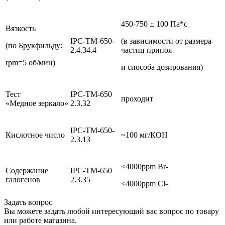
450-750 ± 100 Па*с
Вязкость
IPC-TM-650-
(в зависимости от размера
(по Брукфильду:
2.4.34.4
частиц припоя
rpm=5 об/мин)
и способа дозирования)
Тест
IPC-TM-650
проходит
«Медное зеркало»
2.3.32
IPC-TM-650-
Кислотное число
~100 мг/КОН
2.3.13
<4000ppm Br-
Содержание
IPC-TM-650
галогенов
2.3.35
<4000ppm Cl-
Задать вопрос
Вы можете задать любой интересующий вас вопрос по товару
или работе магазина.