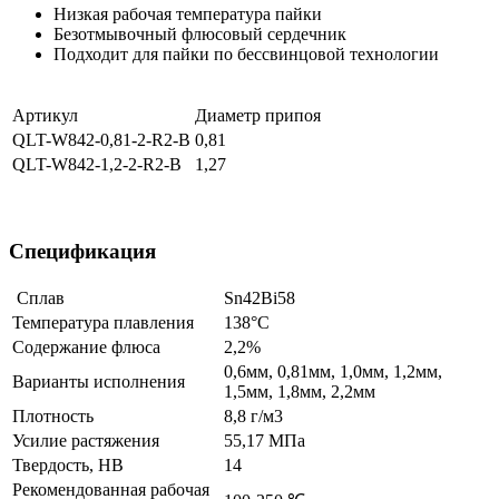
Низкая рабочая температура пайки
Безотмывочный флюсовый сердечник
Подходит для пайки по бессвинцовой технологии
Артикул
Диаметр припоя
QLT-W842-0,81-2-R2-B
0,81
QLT-W842-1,2-2-R2-B
1,27
Спецификация
Сплав
Sn42Bi58
Температура плавления
138°С
Содержание флюса
2,2%
0,6мм, 0,81мм, 1,0мм, 1,2мм,
Варианты исполнения
1,5мм, 1,8мм, 2,2мм
Плотность
8,8 г/м3
Усилие растяжения
55,17 MПa
Твердость, HB
14
Рекомендованная рабочая