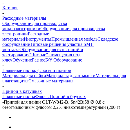
-
Каталог
-
Расходные материалы
Оборудование для производства
микроэлектроники
Оборудование для производства
электроники
Расходные
материалы
Инструменты
Промышленная мебель
Складское
оборудование
Типовые решения участка SMT-
монтажа
Оборудование для испытаний и
тестирования
"Чистые" помещения под
ключ
Обучение
Разное
Б/У Оборудование
-
Паяльные пасты, флюсы и припои
Материалы для пайки
Материалы для отмывки
Материалы для
влагозащиты
Смазочные материалы
-
Припой в катушках
Паяльные пасты
Флюсы
Припой в брусках
-
Припой для пайки QLT-W842-B, Sn42Bi58 ∅ 0,8 с
безотмывочным флюсом 2,2% низкотемпературный (200 г)