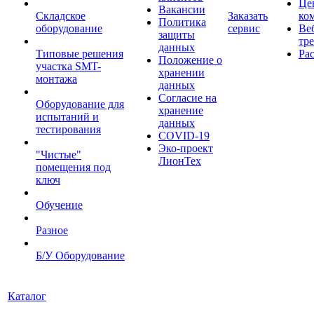
Це
Вакансии
Складское
Заказать
ко
Политика
оборудование
сервис
Ве
защиты
тр
данных
Типовые решения
Ра
Положение о
участка SMT-
хранении
монтажа
данных
Согласие на
Оборудование для
хранение
испытаний и
данных
тестирования
COVID-19
Эко-проект
"Чистые"
ЛионТех
помещения под
ключ
Обучение
Разное
Б/У Оборудование
Каталог