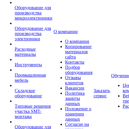
Оборудование для
производства
микроэлектроники
Оборудование для
О компании
производства
электроники
О компании
Копирование
Расходные
материалов
материалы
сайта
Контакты
Инструменты
Подбор
оборудования
Промышленная
Обучени
Отзывы
мебель
клиентов
Це
Вакансии
Складское
Заказать
ко
Политика
оборудование
сервис
Ве
защиты
тр
данных
Типовые решения
Ра
Положение о
участка SMT-
хранении
монтажа
данных
Согласие на
Оборудование для