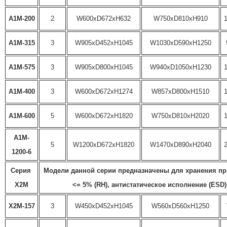
A1M-200
2
W600xD672xH632
W750xD810xH910
A1M-315
3
W905xD452xH1045
W1030xD590xH1250
A1M-575
3
W905xD800xH1045
W940xD1050xH1230
A1M-400
3
W600xD672xH1274
W857xD800xH1510
A1M-600
5
W600xD672xH1820
W750xD810xH2020
A1M-
5
W1200xD672xH1820
W1470xD890xH2040
1200-6
Серия 
Модели данной серии предназначены для хранения пр
X2M
<= 5% (RH), антистатическое исполнение (ESD)
X2M-157
3
W450xD452xH1045
W560xD560xH1250