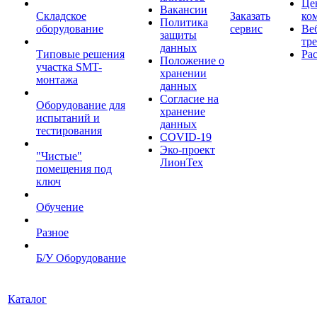
Це
Вакансии
Складское
Заказать
ко
Политика
оборудование
сервис
Ве
защиты
тр
данных
Типовые решения
Ра
Положение о
участка SMT-
хранении
монтажа
данных
Согласие на
Оборудование для
хранение
испытаний и
данных
тестирования
COVID-19
Эко-проект
"Чистые"
ЛионТех
помещения под
ключ
Обучение
Разное
Б/У Оборудование
Каталог