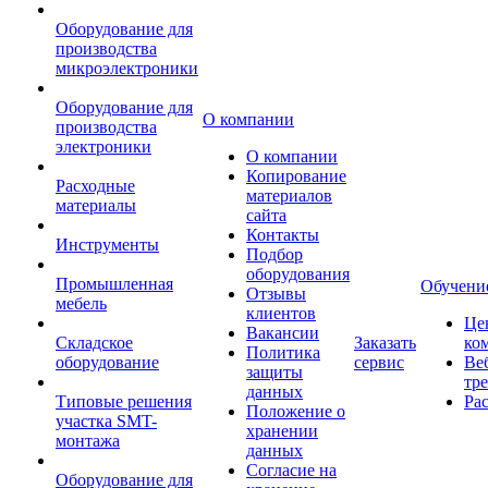
Оборудование для
производства
микроэлектроники
Оборудование для
О компании
производства
электроники
О компании
Копирование
Расходные
материалов
материалы
сайта
Контакты
Инструменты
Подбор
оборудования
Промышленная
Обучени
Отзывы
мебель
клиентов
Це
Вакансии
Складское
Заказать
ко
Политика
оборудование
сервис
Ве
защиты
тр
данных
Типовые решения
Ра
Положение о
участка SMT-
хранении
монтажа
данных
Согласие на
Оборудование для