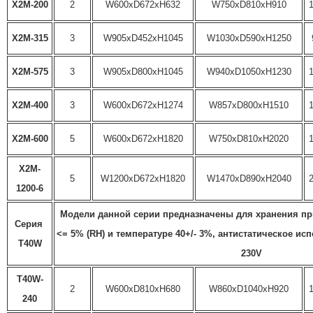
X2M-200
2
W600xD672xH632
W750xD810xH910
X2M-315
3
W905xD452xH1045
W1030xD590xH1250
X2M-575
3
W905xD800xH1045
W940xD1050xH1230
X2M-400
3
W600xD672xH1274
W857xD800xH1510
X2M-600
5
W600xD672xH1820
W750xD810xH2020
X2M-
5
W1200xD672xH1820
W1470xD890xH2040
1200-6
Модели данной серии предназначены для хранения пр
Серия 
<= 5% (RH) и температуре 40+/- 3%, антистатическое исп
T40W
230V
T40W-
2
W600xD810xH680
W860xD1040xH920
240