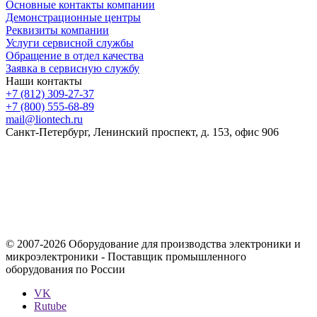
Основные контакты компании
Демонстрационные центры
Реквизиты компании
Услуги сервисной службы
Обращение в отдел качества
Заявка в сервисную службу
Наши контакты
+7 (812) 309-27-37
+7 (800) 555-68-89
mail@liontech.ru
Санкт-Петербург, Ленинский проспект, д. 153, офис 906
Содержимое сайта, включая информацию о товарах, их
стоимости, наличии, возможности, сроках и условиях
поставки носит исключительно информационный характер и
ни при каких условиях не является публичной офертой,
определяемой положениями Статьи 437 Гражданского кодекса
Российской Федерации.
© 2007-2026 Оборудование для производства электроники и
микроэлектроники - Поставщик промышленного
оборудования по России
VK
Rutube