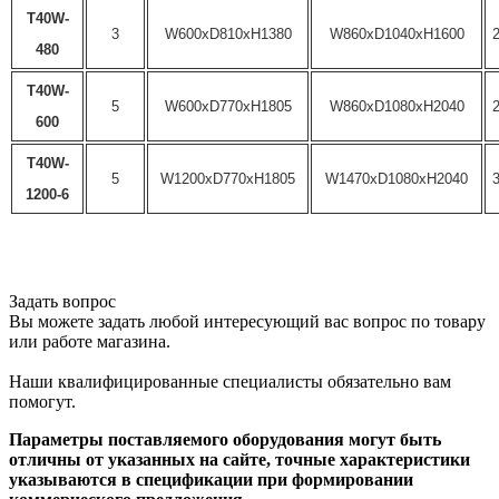
T40W-
3
W600xD810xH1380
W860xD1040xH1600
480
T40W-
5
W600xD770xH1805
W860xD1080xH2040
600
T40W-
5
W1200xD770xH1805
W1470xD1080xH2040
1200-6
Задать вопрос
Вы можете задать любой интересующий вас вопрос по товару
или работе магазина.
Наши квалифицированные специалисты обязательно вам
помогут.
Параметры поставляемого оборудования могут быть
отличны от указанных на сайте, точные характеристики
указываются в спецификации при формировании