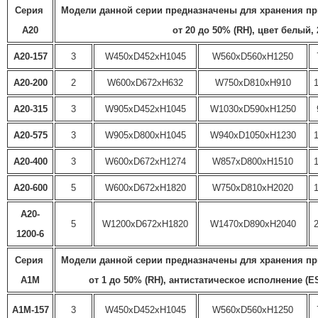
Серия 
Модели данной серии предназначены для хранения пр
А20
от 20 до 50% (RH), цвет белый,
A20-157
3
W450xD452xH1045
W560xD560xH1250
A20-200
2
W600xD672xH632
W750xD810xH910
A20-315
3
W905xD452xH1045
W1030xD590xH1250
A20-575
3
W905xD800xH1045
W940xD1050xH1230
A20-400
3
W600xD672xH1274
W857xD800xH1510
A20-600
5
W600xD672xH1820
W750xD810xH2020
A20-
5
W1200xD672xH1820
W1470xD890xH2040
1200-6
Серия 
Модели данной серии предназначены для хранения пр
А1M
от 1 до 50% (RH), антистатическое исполнение (E
A1M-157
3
W450xD452xH1045
W560xD560xH1250