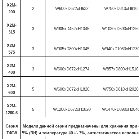
X2M-
2
W600xD672xH632
W750xD810xH910
200
X2M-
3
W905xD452xH1045
W1030xD590xH125
315
X2M-
3
W905xD800xH1045
W940xD1050xH123
575
X2M-
3
W600xD672xH1274
W857xD800xH1510
400
X2M-
5
W600xD672xH1820
W750xD810xH2020
600
X2M-
5
W1200xD672xH1820
W1470xD890xH204
1200-6
Серия
Модели данной серии предназначены для хранения при 
T40W
5% (RH) и температуре 40+/- 3%, антистатическое исполне