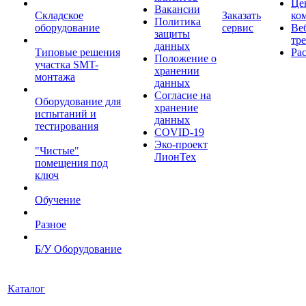
Це
Вакансии
Складское
Заказать
ко
Политика
оборудование
сервис
Ве
защиты
тр
данных
Типовые решения
Ра
Положение о
участка SMT-
хранении
монтажа
данных
Согласие на
Оборудование для
хранение
испытаний и
данных
тестирования
COVID-19
Эко-проект
"Чистые"
ЛионТех
помещения под
ключ
Обучение
Разное
Б/У Оборудование
Каталог