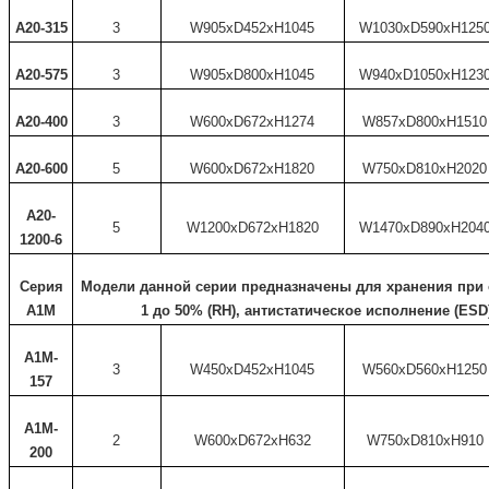
A20-315
3
W905xD452xH1045
W1030xD590xH125
A20-575
3
W905xD800xH1045
W940xD1050xH123
A20-400
3
W600xD672xH1274
W857xD800xH1510
A20-600
5
W600xD672xH1820
W750xD810xH2020
A20-
5
W1200xD672xH1820
W1470xD890xH204
1200-6
Серия
Модели данной серии предназначены для хранения при 
А1M
1 до 50% (RH), антистатическое исполнение (ESD
A1M-
3
W450xD452xH1045
W560xD560xH1250
157
A1M-
2
W600xD672xH632
W750xD810xH910
200