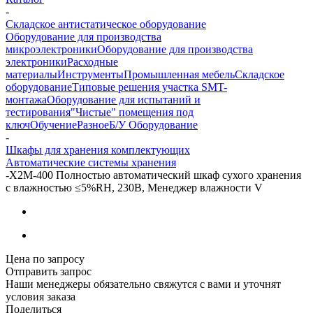
-
Складское антистатическое оборудование
Оборудование для производства
микроэлектроники
Оборудование для производства
электроники
Расходные
материалы
Инструменты
Промышленная мебель
Складское
оборудование
Типовые решения участка SMT-
монтажа
Оборудование для испытаний и
тестирования
"Чистые" помещения под
ключ
Обучение
Разное
Б/У Оборудование
-
Шкафы для хранения комплектующих
Автоматические системы хранения
-
X2M-400 Полностью автоматический шкаф сухого хранения
с влажностью ≤5%RH, 230В, Менеджер влажности V
Цена по запросу
Отправить запрос
Наши менеджеры обязательно свяжутся с вами и уточнят
условия заказа
Поделиться