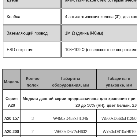
Дверь
антистатическое стекло, герметическ
Колёса
4 антистатических колеса (3”), два ко
Заземляющий провод
1М Ω (длина 940мм)
ESD покрытие
103~109 Ω (поверхностное сопротивле
Кол-во
Габариты
Габариты в
Модель
полок
оборудования, мм
упаковке, мм
Серия
Модели данной серии предназначены для хранения при 
А20
20 до 50% (RH), цвет белый, 2
A20-157
3
W450xD452xH1045
W560xD560xH1250
A20-200
2
W600xD672xH632
W750xD810xH910