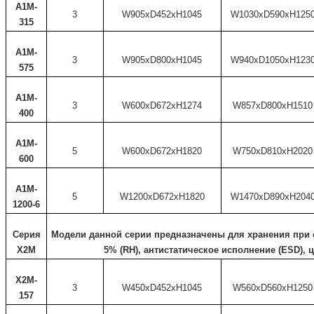
A1M-
3
W905xD452xH1045
W1030xD590xH125
315
A1M-
3
W905xD800xH1045
W940xD1050xH123
575
A1M-
3
W600xD672xH1274
W857xD800xH1510
400
A1M-
5
W600xD672xH1820
W750xD810xH2020
600
A1M-
5
W1200xD672xH1820
W1470xD890xH204
1200-6
Серия
Модели данной серии предназначены для хранения при 
X2M
5% (RH), антистатическое исполнение (ESD), 
X2M-
3
W450xD452xH1045
W560xD560xH1250
157