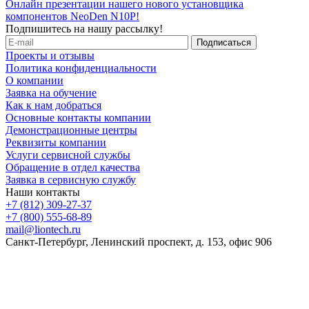
Онлайн презентации нашего нового установщика
компонентов NeoDen N10P!
Подпишитесь на нашу рассылку!
Проекты и отзывы
Политика конфиденциальности
О компании
Заявка на обучение
Как к нам добраться
Основные контакты компании
Демонстрационные центры
Реквизиты компании
Услуги сервисной службы
Обращение в отдел качества
Заявка в сервисную службу
Наши контакты
+7 (812) 309-27-37
+7 (800) 555-68-89
mail@liontech.ru
Санкт-Петербург, Ленинский проспект, д. 153, офис 906
Содержимое сайта, включая информацию о товарах, их
стоимости, наличии, возможности, сроках и условиях
поставки носит исключительно информационный характер и
ни при каких условиях не является публичной офертой,