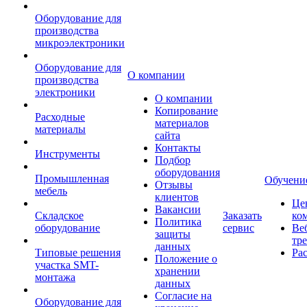
Оборудование для
производства
микроэлектроники
Оборудование для
О компании
производства
электроники
О компании
Копирование
Расходные
материалов
материалы
сайта
Контакты
Инструменты
Подбор
оборудования
Промышленная
Обучени
Отзывы
мебель
клиентов
Це
Вакансии
Складское
Заказать
ко
Политика
оборудование
сервис
Ве
защиты
тр
данных
Типовые решения
Ра
Положение о
участка SMT-
хранении
монтажа
данных
Согласие на
Оборудование для