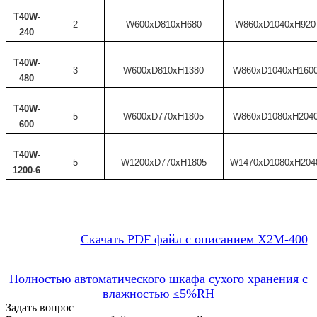
T40W-
2
W600xD810xH680
W860xD1040xH920
240
T40W-
3
W600xD810xH1380
W860xD1040xH160
480
T40W-
5
W600xD770xH1805
W860xD1080xH204
600
T40W-
5
W1200xD770xH1805
W1470xD1080xH204
1200-6
Скачать PDF файл с описанием X2M-400
Полностью автоматического шкафа сухого хранения с
влажностью ≤5%RH
Задать вопрос