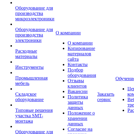
Оборудование для
производства
микроэлектроники
Оборудование для
О компании
производства
электроники
О компании
Копирование
Расходные
материалов
материалы
сайта
Контакты
Инструменты
Подбор
оборудования
Промышленная
Обучени
Отзывы
мебель
клиентов
Це
Вакансии
Складское
Заказать
ко
Политика
оборудование
сервис
Ве
защиты
тр
данных
Типовые решения
Ра
Положение о
участка SMT-
хранении
монтажа
данных
Согласие на
Оборудование для