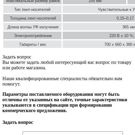
Максимальный размер рамок
205 мм
Тип лент-носителей 
Чувствительные к 
Толщина лент-носителей
0,15–0,17
Длина волны УФ излучения
365 нм
Электропотребление
220 В ± 10 %;
Габариты / вес
700 х 660 х 380 м
Задать вопрос
Вы можете задать любой интересующий вас вопрос по товару
или работе магазина.
Наши квалифицированные специалисты обязательно вам
помогут.
Параметры поставляемого оборудования могут быть
отличны от указанных на сайте, точные характеристики
указываются в спецификации при формировании
коммерческого предложения.
Задать вопрос