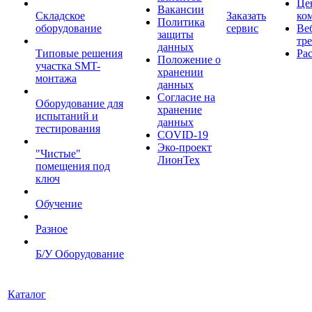
Це
Вакансии
Складское
Заказать
ко
Политика
оборудование
сервис
Ве
защиты
тр
данных
Типовые решения
Ра
Положение о
участка SMT-
хранении
монтажа
данных
Согласие на
Оборудование для
хранение
испытаний и
данных
тестирования
COVID-19
Эко-проект
"Чистые"
ЛионТех
помещения под
ключ
Обучение
Разное
Б/У Оборудование
Каталог