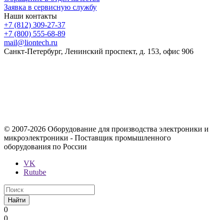
Заявка в сервисную службу
Наши контакты
+7 (812) 309-27-37
+7 (800) 555-68-89
mail@liontech.ru
Санкт-Петербург, Ленинский проспект, д. 153, офис 906
Содержимое сайта, включая информацию о товарах, их
стоимости, наличии, возможности, сроках и условиях
поставки носит исключительно информационный характер и
ни при каких условиях не является публичной офертой,
определяемой положениями Статьи 437 Гражданского кодекса
Российской Федерации.
© 2007-2026 Оборудование для производства электроники и
микроэлектроники - Поставщик промышленного
оборудования по России
VK
Rutube
Найти
0
0