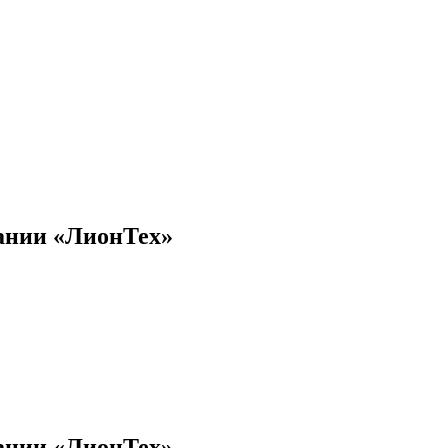
пании «ЛионТех»
пании «ЛионТех»