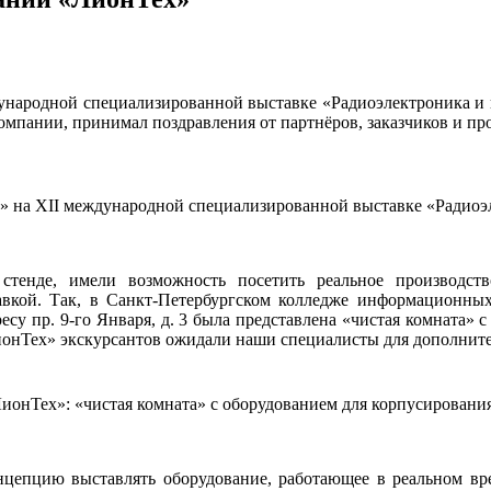
дународной специализированной выставке «Радиоэлектроника и
 компании, принимал поздравления от партнёров, заказчиков и пр
ех» на XII международной специализированной выставке «Радиоэ
тенде, имели возможность посетить реальное производст
вкой. Так, в Санкт-Петербургском колледже информационны
есу пр. 9-го Января, д. 3 была представлена «чистая комната» 
ЛионТех» экскурсантов ожидали наши специалисты для дополнит
ионТех»: «чистая комната» с оборудованием для корпусирования
цепцию выставлять оборудование, работающее в реальном вре