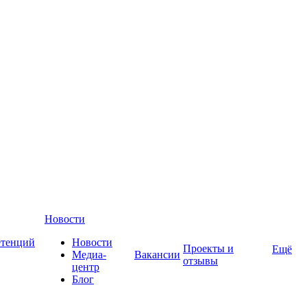
Новости
етенций
Новости
Проекты и
Ещё
Медиа-
Вакансии
отзывы
центр
Блог