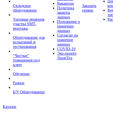
Це
Вакансии
Складское
Заказать
ко
Политика
оборудование
сервис
Ве
защиты
тр
данных
Типовые решения
Ра
Положение о
участка SMT-
хранении
монтажа
данных
Согласие на
Оборудование для
хранение
испытаний и
данных
тестирования
COVID-19
Эко-проект
"Чистые"
ЛионТех
помещения под
ключ
Обучение
Разное
Б/У Оборудование
Каталог