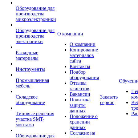
Оборудование для
производства
микроэлектроники
Оборудование для
О компании
производства
электроники
О компании
Копирование
Расходные
материалов
материалы
сайта
Контакты
Инструменты
Подбор
оборудования
Промышленная
Обучени
Отзывы
мебель
клиентов
Це
Вакансии
Складское
Заказать
ко
Политика
оборудование
сервис
Ве
защиты
тр
данных
Типовые решения
Ра
Положение о
участка SMT-
хранении
монтажа
данных
Согласие на
Оборудование для