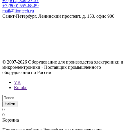
+7 (812) 309-27-37
+7 (800) 555-68-89
mail@liontech.ru
Санкт-Петербург, Ленинский проспект, д. 153, офис 906
Содержимое сайта, включая информацию о товарах, их
стоимости, наличии, возможности, сроках и условиях
поставки носит исключительно информационный характер и
ни при каких условиях не является публичной офертой,
определяемой положениями Статьи 437 Гражданского кодекса
Российской Федерации.
© 2007-2026 Оборудование для производства электроники и
микроэлектроники - Поставщик промышленного
оборудования по России
VK
Rutube
Найти
0
0
Корзина
Продолжая работу с liontech.ru, вы подтверждаете