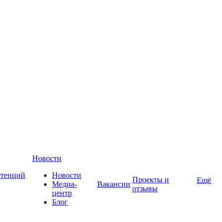
Новости
етенций
Новости
Проекты и
Ещё
Медиа-
Вакансии
отзывы
центр
Блог