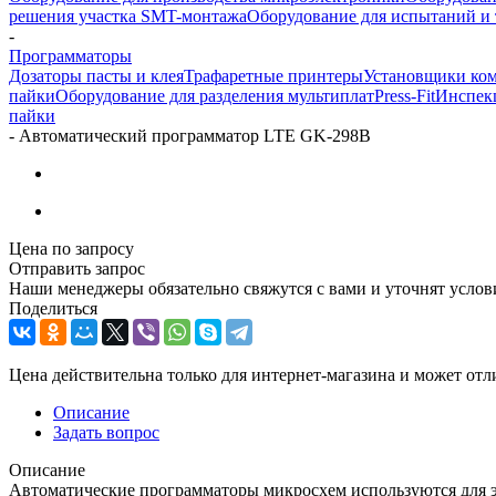
решения участка SMT-монтажа
Оборудование для испытаний и 
-
Программаторы
Дозаторы пасты и клея
Трафаретные принтеры
Установщики ко
пайки
Оборудование для разделения мультиплат
Press-Fit
Инспек
пайки
-
Автоматический программатор LTE GK-298B
Цена по запросу
Отправить запрос
Наши менеджеры обязательно свяжутся с вами и уточнят услови
Поделиться
Цена действительна только для интернет-магазина и может отл
Описание
Задать вопрос
Описание
Автоматические программаторы микросхем используются для эф