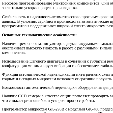
массовое программирование электронных компонентов. Они об
значительно ускоряя процесс производства.
Стабильность и надежность автоматического программирования
данных. В условиях серийного производства автоматические 
программаторы поддерживают широкий спектр микросхем разли
Основные технологические особенности:
Наличие трехосного манипулятора с двумя вакуумными захват
обеспечивает высокую гибкость в работе с различными типами 
компонентов.
Использование шагового двигателя в сочетании с зубчатым р
конфигурация минимизирует вибрации и обеспечивает стабиль
Функция автоматической идентификации интегральных схем поз
годных и негодных микросхем позволяет оперативно получать 
Возможность автоматической переналадки оборудования для р
Наличие CCD камеры в качестве опции позволяет проводить в
что снижает риск ошибок и ускоряет процесс работы.
Программатор микросхем GK-298B с модулями GK-480 поддерж