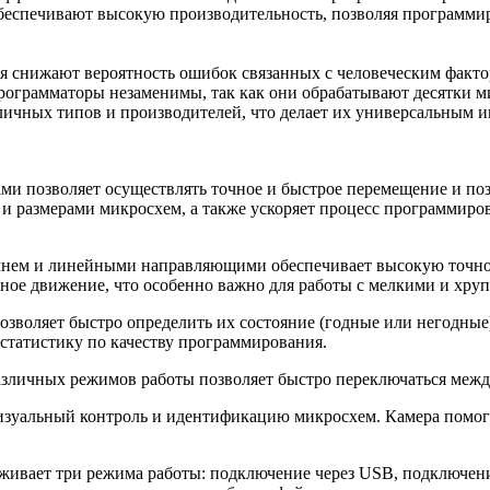
еспечивают высокую производительность, позволяя программиро
 снижают вероятность ошибок связанных с человеческим факторо
программаторы незаменимы, так как они обрабатывают десятки 
чных типов и производителей, что делает их универсальным и
ами позволяет осуществлять точное и быстрое перемещение и по
и размерами микросхем, а также ускоряет процесс программиров
емнем и линейными направляющими обеспечивает высокую точно
ное движение, что особенно важно для работы с мелкими и хру
воляет быстро определить их состояние (годные или негодные)
статистику по качеству программирования.
азличных режимов работы позволяет быстро переключаться меж
изуальный контроль и идентификацию микросхем. Камера помог
ивает три режима работы: подключение через USB, подключени