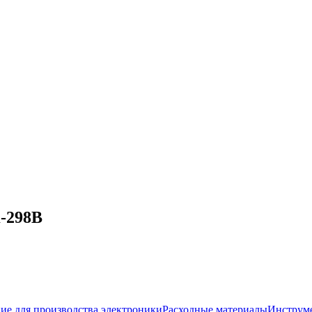
-298B
ие для производства электроники
Расходные материалы
Инструм