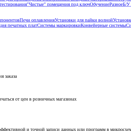
тестирования
"Чистые" помещения под ключ
Обучение
Разное
Б/У
мпонентов
Печи оплавления
Установки для пайки волной
Установ
ция печатных плат
Системы маркировки
Конвейерные системы
С
я заказа
ичаться от цен в розничных магазинах
фективной и точной записи данных или программ в микросхемы,