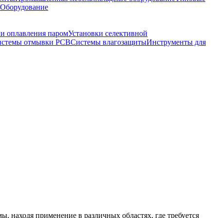
 Оборудование
ки оплавления паром
Установки селективной
истемы отмывки PCB
Системы влагозащиты
Инструменты для
 находя применение в различных областях, где требуется