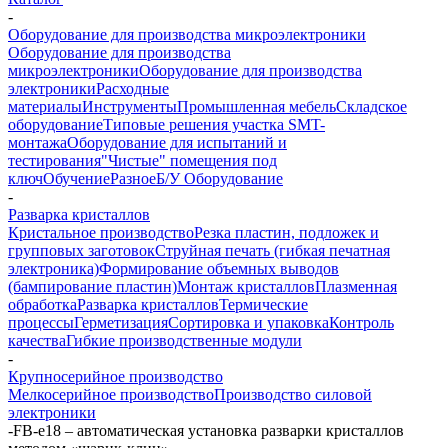
-
Оборудование для производства микроэлектроники
Оборудование для производства
микроэлектроники
Оборудование для производства
электроники
Расходные
материалы
Инструменты
Промышленная мебель
Складское
оборудование
Типовые решения участка SMT-
монтажа
Оборудование для испытаний и
тестирования
"Чистые" помещения под
ключ
Обучение
Разное
Б/У Оборудование
-
Разварка кристаллов
Кристальное производство
Резка пластин, подложек и
групповых заготовок
Струйная печать (гибкая печатная
электроника)
Формирование объемных выводов
(бампирование пластин)
Монтаж кристаллов
Плазменная
обработка
Разварка кристаллов
Термические
процессы
Герметизация
Сортировка и упаковка
Контроль
качества
Гибкие производственные модули
-
Крупносерийное производство
Мелкосерийное производство
Производство силовой
электроники
-
FB-e18 – автоматическая установка разварки кристаллов