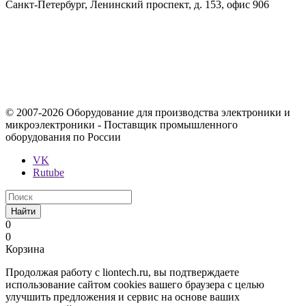
Санкт-Петербург, Ленинский проспект, д. 153, офис 906
Содержимое сайта, включая информацию о товарах, их
стоимости, наличии, возможности, сроках и условиях
поставки носит исключительно информационный характер и
ни при каких условиях не является публичной офертой,
определяемой положениями Статьи 437 Гражданского кодекса
Российской Федерации.
© 2007-2026 Оборудование для производства электроники и
микроэлектроники - Поставщик промышленного
оборудования по России
VK
Rutube
Найти
0
0
Корзина
Продолжая работу с liontech.ru, вы подтверждаете
использование сайтом cookies вашего браузера с целью
улучшить предложения и сервис на основе ваших