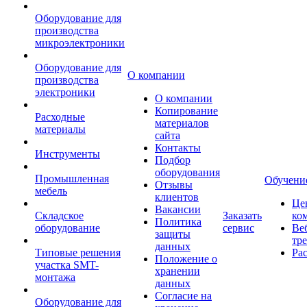
Оборудование для
производства
микроэлектроники
Оборудование для
О компании
производства
электроники
О компании
Копирование
Расходные
материалов
материалы
сайта
Контакты
Инструменты
Подбор
оборудования
Промышленная
Обучени
Отзывы
мебель
клиентов
Це
Вакансии
Складское
Заказать
ко
Политика
оборудование
сервис
Ве
защиты
тр
данных
Типовые решения
Ра
Положение о
участка SMT-
хранении
монтажа
данных
Согласие на
Оборудование для