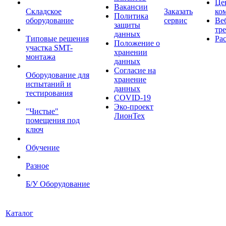
Це
Вакансии
Складское
Заказать
ко
Политика
оборудование
сервис
Ве
защиты
тр
данных
Типовые решения
Ра
Положение о
участка SMT-
хранении
монтажа
данных
Согласие на
Оборудование для
хранение
испытаний и
данных
тестирования
COVID-19
Эко-проект
"Чистые"
ЛионТех
помещения под
ключ
Обучение
Разное
Б/У Оборудование
Каталог