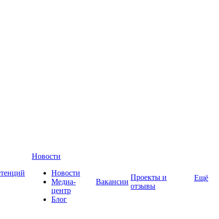
Новости
етенций
Новости
Проекты и
Ещё
Медиа-
Вакансии
отзывы
центр
Блог