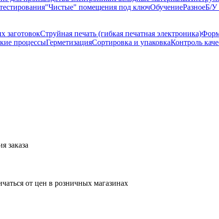
тестирования
"Чистые" помещения под ключ
Обучение
Разное
Б/У
х заготовок
Струйная печать (гибкая печатная электроника)
Форм
кие процессы
Герметизация
Сортировка и упаковка
Контроль каче
я заказа
ичаться от цен в розничных магазинах