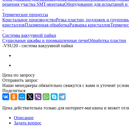
решения участка SMT-монтажа
Оборудование для испытаний и 
-
Термические процессы
Кристальное производство
Резка пластин, подложек и групповы
кристаллов
Плазменная обработка
Разварка кристаллов
Термичес
-
Системы вакуумной пайки
Сушильные шкафы и промышленные печи
Обработка пластин
-
VSU20 - система вакуумной пайки
Цена по запросу
Отправить запрос
Наши менеджеры обязательно свяжутся с вами и уточнят услови
Поделиться
Цена действительна только для интернет-магазина и может отл
Описание
Задать вопрос