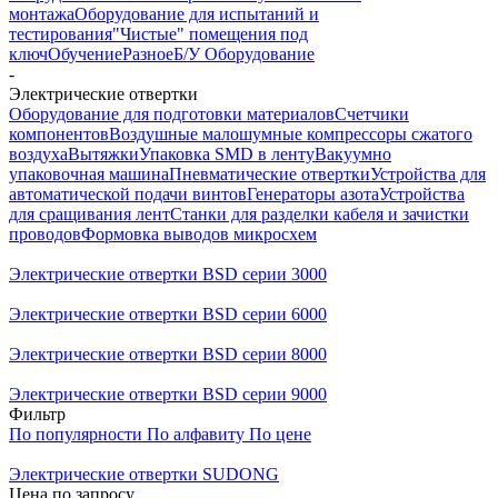
монтажа
Оборудование для испытаний и
тестирования
"Чистые" помещения под
ключ
Обучение
Разное
Б/У Оборудование
-
Электрические отвертки
Оборудование для подготовки материалов
Счетчики
компонентов
Воздушные малошумные компрессоры сжатого
воздуха
Вытяжки
Упаковка SMD в ленту
Вакуумно
упаковочная машина
Пневматические отвертки
Устройства для
автоматической подачи винтов
Генераторы азота
Устройства
для сращивания лент
Станки для разделки кабеля и зачистки
проводов
Формовка выводов микросхем
Электрические отвертки BSD серии 3000
Электрические отвертки BSD серии 6000
Электрические отвертки BSD серии 8000
Электрические отвертки BSD серии 9000
Фильтр
По популярности
По алфавиту
По цене
Электрические отвертки SUDONG
Цена по запросу