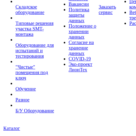
Це
Вакансии
Складское
Заказать
ко
Политика
оборудование
сервис
Ве
защиты
тр
данных
Типовые решения
Ра
Положение о
участка SMT-
хранении
монтажа
данных
Согласие на
Оборудование для
хранение
испытаний и
данных
тестирования
COVID-19
Эко-проект
"Чистые"
ЛионТех
помещения под
ключ
Обучение
Разное
Б/У Оборудование
Каталог