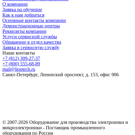
О компании
Заявка на обучение
Как к нам добраться
Основные контакты компании
Демонстрационные центры
Реквизиты компании
Услуги сервисной службы
Обращение в отдел качества
Заявка в сервисную службу
Наши контакты
+7 (812) 309-27-37
+7 (800) 555-68-89
mail@liontech.ru
Санкт-Петербург, Ленинский проспект, д. 153, офис 906
Содержимое сайта, включая информацию о товарах, их
стоимости, наличии, возможности, сроках и условиях
поставки носит исключительно информационный характер и
ни при каких условиях не является публичной офертой,
определяемой положениями Статьи 437 Гражданского кодекса
Российской Федерации.
© 2007-2026 Оборудование для производства электроники и
микроэлектроники - Поставщик промышленного
оборудования по России