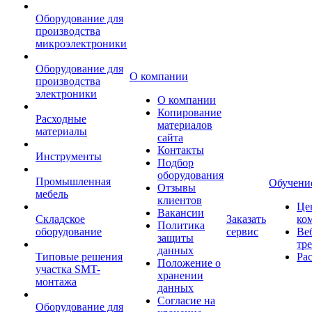
Оборудование для
производства
микроэлектроники
Оборудование для
О компании
производства
электроники
О компании
Копирование
Расходные
материалов
материалы
сайта
Контакты
Инструменты
Подбор
оборудования
Промышленная
Обучени
Отзывы
мебель
клиентов
Це
Вакансии
Складское
Заказать
ко
Политика
оборудование
сервис
Ве
защиты
тр
данных
Типовые решения
Ра
Положение о
участка SMT-
хранении
монтажа
данных
Согласие на
Оборудование для