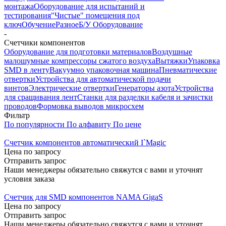
монтажа
Оборудование для испытаний и
тестирования
"Чистые" помещения под
ключ
Обучение
Разное
Б/У Оборудование
-
Счетчики компонентов
Оборудование для подготовки материалов
Воздушные
малошумные компрессоры сжатого воздуха
Вытяжки
Упаковка
SMD в ленту
Вакуумно упаковочная машина
Пневматические
отвертки
Устройства для автоматической подачи
винтов
Электрические отвертки
Генераторы азота
Устройства
для сращивания лент
Станки для разделки кабеля и зачистки
проводов
Формовка выводов микросхем
Фильтр
По популярности
По алфавиту
По цене
Счетчик компонентов автоматический I`Magic
Цена по запросу
Отправить запрос
Наши менеджеры обязательно свяжутся с вами и уточнят
условия заказа
Счетчик для SMD компонентов NAMA GigaS
Цена по запросу
Отправить запрос
Наши менеджеры обязательно свяжутся с вами и уточнят