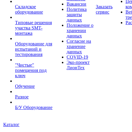
Це
Вакансии
Складское
Заказать
ко
Политика
оборудование
сервис
Ве
защиты
тр
данных
Типовые решения
Ра
Положение о
участка SMT-
хранении
монтажа
данных
Согласие на
Оборудование для
хранение
испытаний и
данных
тестирования
COVID-19
Эко-проект
"Чистые"
ЛионТех
помещения под
ключ
Обучение
Разное
Б/У Оборудование
Каталог