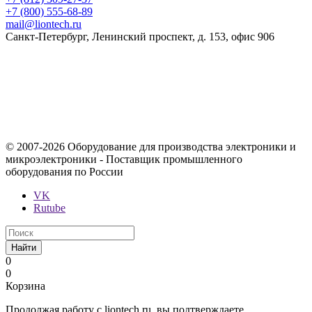
+7 (800) 555-68-89
mail@liontech.ru
Санкт-Петербург, Ленинский проспект, д. 153, офис 906
Содержимое сайта, включая информацию о товарах, их
стоимости, наличии, возможности, сроках и условиях
поставки носит исключительно информационный характер и
ни при каких условиях не является публичной офертой,
определяемой положениями Статьи 437 Гражданского кодекса
Российской Федерации.
© 2007-2026 Оборудование для производства электроники и
микроэлектроники - Поставщик промышленного
оборудования по России
VK
Rutube
Найти
0
0
Корзина
Продолжая работу с liontech.ru, вы подтверждаете