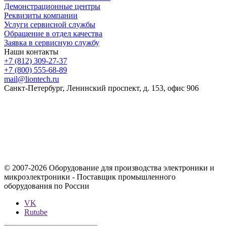
Демонстрационные центры
Реквизиты компании
Услуги сервисной службы
Обращение в отдел качества
Заявка в сервисную службу
Наши контакты
+7 (812) 309-27-37
+7 (800) 555-68-89
mail@liontech.ru
Санкт-Петербург, Ленинский проспект, д. 153, офис 906
Содержимое сайта, включая информацию о товарах, их
стоимости, наличии, возможности, сроках и условиях
поставки носит исключительно информационный характер и
ни при каких условиях не является публичной офертой,
определяемой положениями Статьи 437 Гражданского кодекса
Российской Федерации.
© 2007-2026 Оборудование для производства электроники и
микроэлектроники - Поставщик промышленного
оборудования по России
VK
Rutube