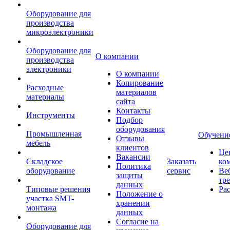
Оборудование для
производства
микроэлектроники
Оборудование для
О компании
производства
электроники
О компании
Копирование
Расходные
материалов
материалы
сайта
Контакты
Инструменты
Подбор
оборудования
Промышленная
Обучени
Отзывы
мебель
клиентов
Це
Вакансии
Складское
Заказать
ко
Политика
оборудование
сервис
Ве
защиты
тр
данных
Типовые решения
Ра
Положение о
участка SMT-
хранении
монтажа
данных
Согласие на
Оборудование для