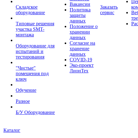
Це
Вакансии
Складское
Заказать
ко
Политика
оборудование
сервис
Ве
защиты
тр
данных
Типовые решения
Ра
Положение о
участка SMT-
хранении
монтажа
данных
Согласие на
Оборудование для
хранение
испытаний и
данных
тестирования
COVID-19
Эко-проект
"Чистые"
ЛионТех
помещения под
ключ
Обучение
Разное
Б/У Оборудование
Каталог