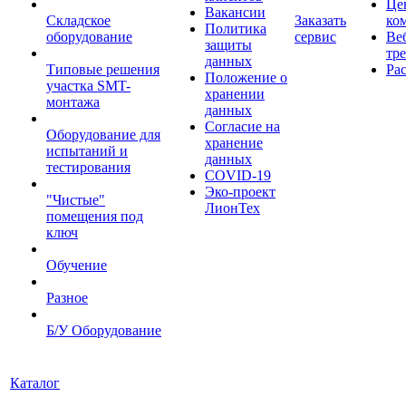
Це
Вакансии
Складское
Заказать
ко
Политика
оборудование
сервис
Ве
защиты
тр
данных
Типовые решения
Ра
Положение о
участка SMT-
хранении
монтажа
данных
Согласие на
Оборудование для
хранение
испытаний и
данных
тестирования
COVID-19
Эко-проект
"Чистые"
ЛионТех
помещения под
ключ
Обучение
Разное
Б/У Оборудование
Каталог