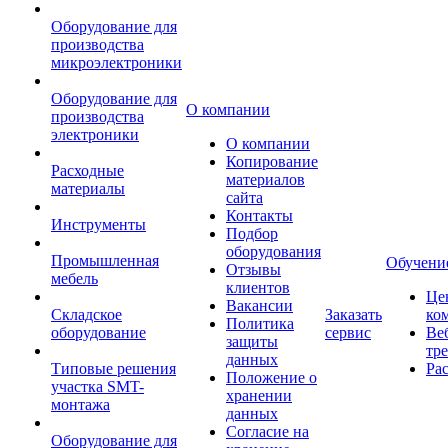
Оборудование для
производства
микроэлектроники
Оборудование для
О компании
производства
электроники
О компании
Копирование
Расходные
материалов
материалы
сайта
Контакты
Инструменты
Подбор
оборудования
Промышленная
Обучени
Отзывы
мебель
клиентов
Це
Вакансии
Складское
Заказать
ко
Политика
оборудование
сервис
Ве
защиты
тр
данных
Типовые решения
Ра
Положение о
участка SMT-
хранении
монтажа
данных
Согласие на
Оборудование для