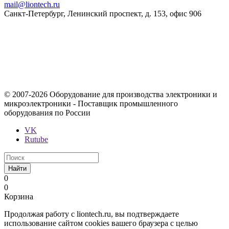
mail@liontech.ru
Санкт-Петербург, Ленинский проспект, д. 153, офис 906
Содержимое сайта, включая информацию о товарах, их
стоимости, наличии, возможности, сроках и условиях
поставки носит исключительно информационный характер и
ни при каких условиях не является публичной офертой,
определяемой положениями Статьи 437 Гражданского кодекса
Российской Федерации.
© 2007-2026 Оборудование для производства электроники и
микроэлектроники - Поставщик промышленного
оборудования по России
VK
Rutube
Найти
0
0
Корзина
Продолжая работу с liontech.ru, вы подтверждаете
использование сайтом cookies вашего браузера с целью