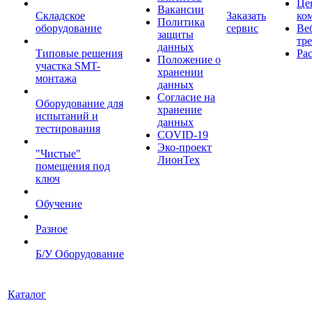
Це
Вакансии
Складское
Заказать
ко
Политика
оборудование
сервис
Ве
защиты
тр
данных
Типовые решения
Ра
Положение о
участка SMT-
хранении
монтажа
данных
Согласие на
Оборудование для
хранение
испытаний и
данных
тестирования
COVID-19
Эко-проект
"Чистые"
ЛионТех
помещения под
ключ
Обучение
Разное
Б/У Оборудование
Каталог