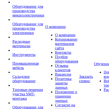
Оборудование для
производства
микроэлектроники
Оборудование для
О компании
производства
электроники
О компании
Копирование
Расходные
материалов
материалы
сайта
Контакты
Инструменты
Подбор
оборудования
Промышленная
Обучени
Отзывы
мебель
клиентов
Це
Вакансии
Складское
Заказать
ко
Политика
оборудование
сервис
Ве
защиты
тр
данных
Типовые решения
Ра
Положение о
участка SMT-
хранении
монтажа
данных
Согласие на
Оборудование для