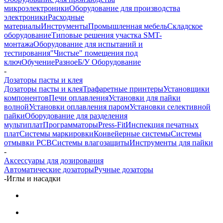
микроэлектроники
Оборудование для производства
электроники
Расходные
материалы
Инструменты
Промышленная мебель
Складское
оборудование
Типовые решения участка SMT-
монтажа
Оборудование для испытаний и
тестирования
"Чистые" помещения под
ключ
Обучение
Разное
Б/У Оборудование
-
Дозаторы пасты и клея
Дозаторы пасты и клея
Трафаретные принтеры
Установщики
компонентов
Печи оплавления
Установки для пайки
волной
Установки оплавления паром
Установки селективной
пайки
Оборудование для разделения
мультиплат
Программаторы
Press-Fit
Инспекция печатных
плат
Системы маркировки
Конвейерные системы
Системы
отмывки PCB
Системы влагозащиты
Инструменты для пайки
-
Аксессуары для дозирования
Автоматические дозаторы
Ручные дозаторы
-
Иглы и насадки