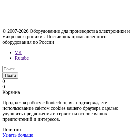
поставки носит исключительно информационный характер и
ни при каких условиях не является публичной офертой,
определяемой положениями Статьи 437 Гражданского кодекса
Российской Федерации.
© 2007-2026 Оборудование для производства электроники и
микроэлектроники - Поставщик промышленного
оборудования по России
VK
Rutube
Найти
0
0
Корзина
Продолжая работу с liontech.ru, вы подтверждаете
использование сайтом cookies вашего браузера с целью
улучшить предложения и сервис на основе ваших
предпочтений и интересов.
Понятно
Узнать больше