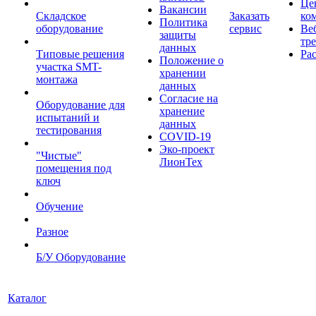
Це
Вакансии
Складское
Заказать
ко
Политика
оборудование
сервис
Ве
защиты
тр
данных
Типовые решения
Ра
Положение о
участка SMT-
хранении
монтажа
данных
Согласие на
Оборудование для
хранение
испытаний и
данных
тестирования
COVID-19
Эко-проект
"Чистые"
ЛионТех
помещения под
ключ
Обучение
Разное
Б/У Оборудование
Каталог