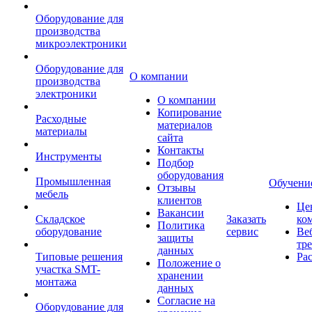
Оборудование для
производства
микроэлектроники
Оборудование для
О компании
производства
электроники
О компании
Копирование
Расходные
материалов
материалы
сайта
Контакты
Инструменты
Подбор
оборудования
Промышленная
Обучени
Отзывы
мебель
клиентов
Це
Вакансии
Складское
Заказать
ко
Политика
оборудование
сервис
Ве
защиты
тр
данных
Типовые решения
Ра
Положение о
участка SMT-
хранении
монтажа
данных
Согласие на
Оборудование для