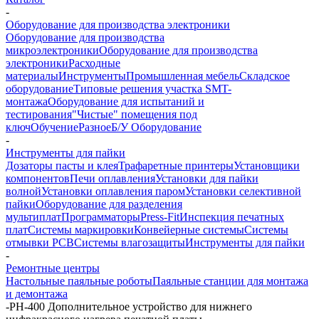
-
Оборудование для производства электроники
Оборудование для производства
микроэлектроники
Оборудование для производства
электроники
Расходные
материалы
Инструменты
Промышленная мебель
Складское
оборудование
Типовые решения участка SMT-
монтажа
Оборудование для испытаний и
тестирования
"Чистые" помещения под
ключ
Обучение
Разное
Б/У Оборудование
-
Инструменты для пайки
Дозаторы пасты и клея
Трафаретные принтеры
Установщики
компонентов
Печи оплавления
Установки для пайки
волной
Установки оплавления паром
Установки селективной
пайки
Оборудование для разделения
мультиплат
Программаторы
Press-Fit
Инспекция печатных
плат
Системы маркировки
Конвейерные системы
Системы
отмывки PCB
Системы влагозащиты
Инструменты для пайки
-
Ремонтные центры
Настольные паяльные роботы
Паяльные станции для монтажа
и демонтажа
-
PH-400 Дополнительное устройство для нижнего