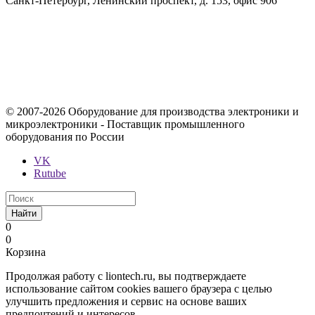
Санкт-Петербург, Ленинский проспект, д. 153, офис 906
Содержимое сайта, включая информацию о товарах, их
стоимости, наличии, возможности, сроках и условиях
поставки носит исключительно информационный характер и
ни при каких условиях не является публичной офертой,
определяемой положениями Статьи 437 Гражданского кодекса
Российской Федерации.
© 2007-2026 Оборудование для производства электроники и
микроэлектроники - Поставщик промышленного
оборудования по России
VK
Rutube
Найти
0
0
Корзина
Продолжая работу с liontech.ru, вы подтверждаете
использование сайтом cookies вашего браузера с целью
улучшить предложения и сервис на основе ваших
предпочтений и интересов.