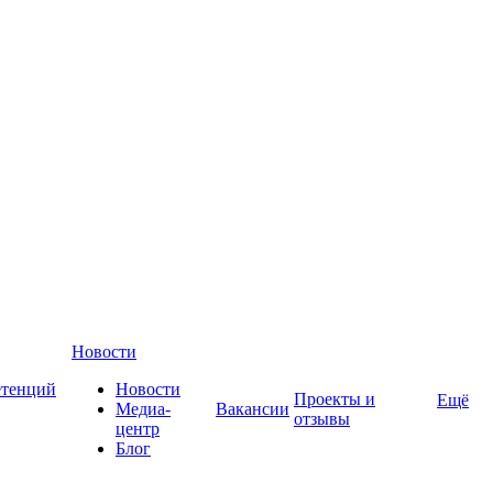
Новости
етенций
Новости
Проекты и
Ещё
Медиа-
Вакансии
отзывы
центр
Блог