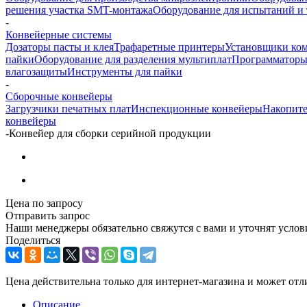
решения участка SMT-монтажа
Оборудование для испытаний и 
-
Конвейерные системы
Дозаторы пасты и клея
Трафаретные принтеры
Установщики ко
пайки
Оборудование для разделения мультиплат
Программатор
влагозащиты
Инструменты для пайки
-
Сборочные конвейеры
Загрузчики печатных плат
Инспекционные конвейеры
Накопите
конвейеры
-
Конвейер для сборки серийной продукции
Цена по запросу
Отправить запрос
Наши менеджеры обязательно свяжутся с вами и уточнят услови
Поделиться
Цена действительна только для интернет-магазина и может отл
Описание