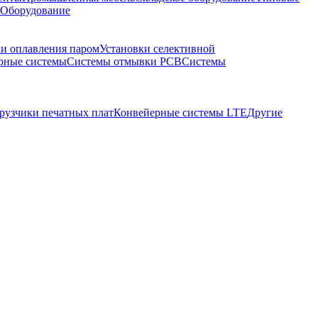
 Оборудование
ки оплавления паром
Установки селективной
рные системы
Системы отмывки PCB
Системы
грузчики печатных плат
Конвейерные системы LTE
Другие