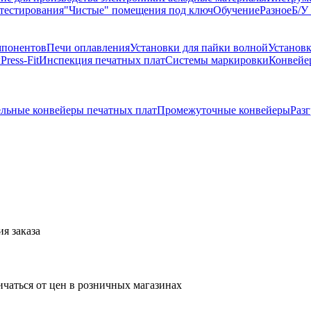
тестирования
"Чистые" помещения под ключ
Обучение
Разное
Б/У
мпонентов
Печи оплавления
Установки для пайки волной
Установ
ы
Press-Fit
Инспекция печатных плат
Системы маркировки
Конвейе
льные конвейеры печатных плат
Промежуточные конвейеры
Раз
я заказа
ичаться от цен в розничных магазинах