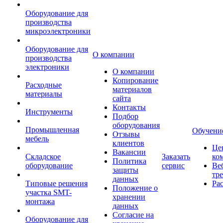
Оборудование для
производства
микроэлектроники
Оборудование для
О компании
производства
электроники
О компании
Копирование
Расходные
материалов
материалы
сайта
Контакты
Инструменты
Подбор
оборудования
Промышленная
Обучени
Отзывы
мебель
клиентов
Це
Вакансии
Складское
Заказать
ко
Политика
оборудование
сервис
Ве
защиты
тр
данных
Типовые решения
Ра
Положение о
участка SMT-
хранении
монтажа
данных
Согласие на
Оборудование для