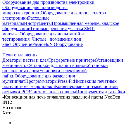
Оборудование для производства электроники
Оборудование для производства
микроэлектроники
Оборудование для производства
электроники
Расходные
материалы
Инструменты
Промышленная мебель
Складское
оборудование
Типовые решения участка SMT-
монтажа
Оборудование для испытаний и
тестирования
"Чистые" помещения под
ключ
Обучение
Разное
Б/У Оборудование
-
Печи оплавления
Дозаторы пасты и клея
Трафаретные принтеры
Установщики
компонентов
Установки для пайки волной
Установки
оплавления паром
Установки селективной
пайки
Оборудование для разделения
мультиплат
Программаторы
Press-Fit
Инспекция печатных
плат
Системы маркировки
Конвейерные системы
Системы
отмывки PCB
Системы влагозащиты
Инструменты для пайки
-
Конвекционная печь оплавления паяльной пасты NeoDen
IN12
На складе
Хит