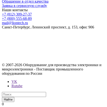
Обращение в отдел качества
Заявка в сервисную службу
Наши контакты
+7 (812) 309-27-37
+7 (800) 555-68-89
mail@liontech.ru
Санкт-Петербург, Ленинский проспект, д. 153, офис 906
Содержимое сайта, включая информацию о товарах, их
стоимости, наличии, возможности, сроках и условиях
поставки носит исключительно информационный характер и
ни при каких условиях не является публичной офертой,
определяемой положениями Статьи 437 Гражданского кодекса
Российской Федерации.
© 2007-2026 Оборудование для производства электроники и
микроэлектроники - Поставщик промышленного
оборудования по России
VK
Rutube
Найти
0