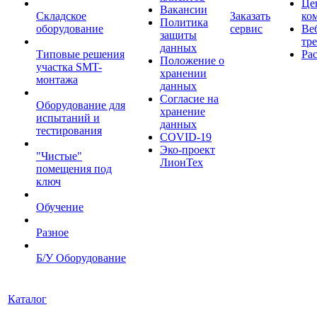
Це
Вакансии
Складское
Заказать
ко
Политика
оборудование
сервис
Ве
защиты
тр
данных
Типовые решения
Ра
Положение о
участка SMT-
хранении
монтажа
данных
Согласие на
Оборудование для
хранение
испытаний и
данных
тестирования
COVID-19
Эко-проект
"Чистые"
ЛионТех
помещения под
ключ
Обучение
Разное
Б/У Оборудование
Каталог