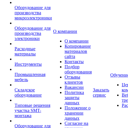
Оборудование для
производства
микроэлектроники
Оборудование для
О компании
производства
электроники
О компании
Копирование
Расходные
материалов
материалы
сайта
Контакты
Инструменты
Подбор
оборудования
Промышленная
Обучени
Отзывы
мебель
клиентов
Це
Вакансии
Складское
Заказать
ко
Политика
оборудование
сервис
Ве
защиты
тр
данных
Типовые решения
Ра
Положение о
участка SMT-
хранении
монтажа
данных
Согласие на
Оборудование для