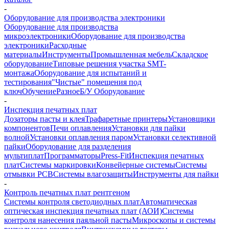
-
Оборудование для производства электроники
Оборудование для производства
микроэлектроники
Оборудование для производства
электроники
Расходные
материалы
Инструменты
Промышленная мебель
Складское
оборудование
Типовые решения участка SMT-
монтажа
Оборудование для испытаний и
тестирования
"Чистые" помещения под
ключ
Обучение
Разное
Б/У Оборудование
-
Инспекция печатных плат
Дозаторы пасты и клея
Трафаретные принтеры
Установщики
компонентов
Печи оплавления
Установки для пайки
волной
Установки оплавления паром
Установки селективной
пайки
Оборудование для разделения
мультиплат
Программаторы
Press-Fit
Инспекция печатных
плат
Системы маркировки
Конвейерные системы
Системы
отмывки PCB
Системы влагозащиты
Инструменты для пайки
-
Контроль печатных плат рентгеном
Системы контроля светодиодных плат
Автоматическая
оптическая инспекция печатных плат (АОИ)
Системы
контроля нанесения паяльной пасты
Микроскопы и системы