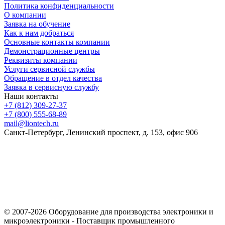
Политика конфиденциальности
О компании
Заявка на обучение
Как к нам добраться
Основные контакты компании
Демонстрационные центры
Реквизиты компании
Услуги сервисной службы
Обращение в отдел качества
Заявка в сервисную службу
Наши контакты
+7 (812) 309-27-37
+7 (800) 555-68-89
mail@liontech.ru
Санкт-Петербург, Ленинский проспект, д. 153, офис 906
Содержимое сайта, включая информацию о товарах, их
стоимости, наличии, возможности, сроках и условиях
поставки носит исключительно информационный характер и
ни при каких условиях не является публичной офертой,
определяемой положениями Статьи 437 Гражданского кодекса
Российской Федерации.
© 2007-2026 Оборудование для производства электроники и
микроэлектроники - Поставщик промышленного