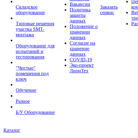
Це
Вакансии
Складское
Заказать
ко
Политика
оборудование
сервис
Ве
защиты
тр
данных
Типовые решения
Ра
Положение о
участка SMT-
хранении
монтажа
данных
Согласие на
Оборудование для
хранение
испытаний и
данных
тестирования
COVID-19
Эко-проект
"Чистые"
ЛионТех
помещения под
ключ
Обучение
Разное
Б/У Оборудование
Каталог