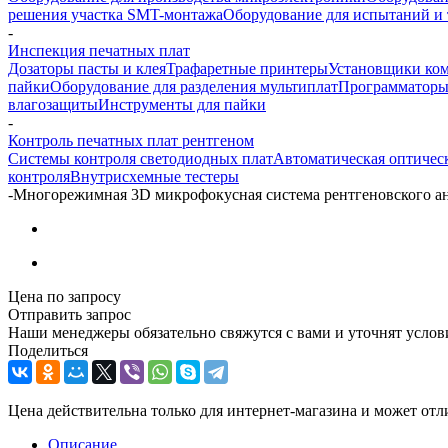
решения участка SMT-монтажа
Оборудование для испытаний и 
-
Инспекция печатных плат
Дозаторы пасты и клея
Трафаретные принтеры
Установщики ко
пайки
Оборудование для разделения мультиплат
Программатор
влагозащиты
Инструменты для пайки
-
Контроль печатных плат рентгеном
Системы контроля светодиодных плат
Автоматическая оптичес
контроля
Внутрисхемные тестеры
-
Многорежимная 3D микрофокусная система рентгеновского а
Цена по запросу
Отправить запрос
Наши менеджеры обязательно свяжутся с вами и уточнят услови
Поделиться
Цена действительна только для интернет-магазина и может отл
Описание