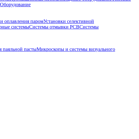
 Оборудование
ки оплавления паром
Установки селективной
рные системы
Системы отмывки PCB
Системы
я паяльной пасты
Микроскопы и системы визуального