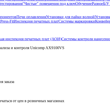
тестирования
"Чистые" помещения под ключ
Обучение
Разное
Б/У
мпонентов
Печи оплавления
Установки для пайки волной
Установ
ы
Press-Fit
Инспекция печатных плат
Системы маркировки
Конвейе
кая инспекция печатных плат (АОИ)
Системы контроля нанесени
нализа и контроля Unicomp AX9100VS
я заказа
ичаться от цен в розничных магазинах