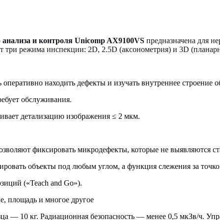
 анализа и контроля Unicomp AX9100VS
предназначена для н
 три режима инспекции: 2D, 2.5D (аксонометрия) и 3D (план
а
р
ть оперативно находить дефекты и изучать внутреннее строение 
ребует обслуживания.
ивает детализацию изображения ≤ 2 мкм.
позволяют фиксировать микродефекты, которые не выявляются с
ировать объекты под любым углом, а функция слежения за точк
зиций («Teach and Go»).
е, площадь и многое другое
ца — 10 кг. Радиационная безопасность — менее 0,5 мкЗв/ч. Уп