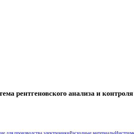
ема рентгеновского анализа и контрол
ие для производства электроники
Расходные материалы
Инструм