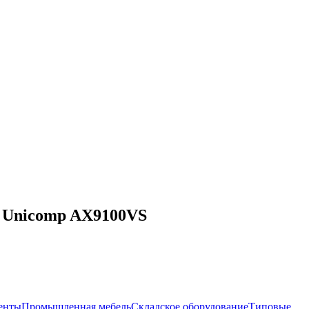
я Unicomp AX9100VS
енты
Промышленная мебель
Складское оборудование
Типовые