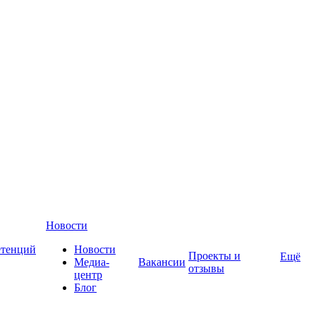
Новости
етенций
Новости
Проекты и
Ещё
Медиа-
Вакансии
отзывы
центр
Блог