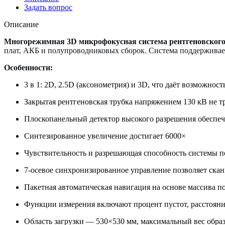
Задать вопрос
Описание
Многорежимная 3D микрофокусная система рентгеновского
плат, АКБ и
полупроводниковых сборок
.
Система поддерживает
Особенности:
3 в 1: 2D, 2.5D (аксонометрия) и 3D, что даёт возможнос
Закрытая рентгеновская трубка напряжением 130 кВ не т
Плоскопанельный детектор высокого разрешения обеспеч
Синтезированное увеличение достигает 6000×
Чувствительность и разрешающая способность системы 
7-осевое синхронизированное управление позволяет скан
Пакетная автоматическая навигация на основе массива по
Функции измерения включают процент пустот, расстояни
Область загрузки — 530×530 мм, максимальный вес образ