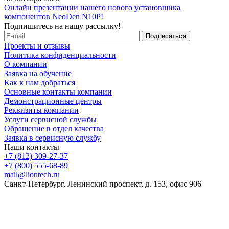
Онлайн презентации нашего нового установщика
компонентов NeoDen N10P!
Подпишитесь на нашу рассылку!
Проекты и отзывы
Политика конфиденциальности
О компании
Заявка на обучение
Как к нам добраться
Основные контакты компании
Демонстрационные центры
Реквизиты компании
Услуги сервисной службы
Обращение в отдел качества
Заявка в сервисную службу
Наши контакты
+7 (812) 309-27-37
+7 (800) 555-68-89
mail@liontech.ru
Санкт-Петербург, Ленинский проспект, д. 153, офис 906
Содержимое сайта, включая информацию о товарах, их
стоимости, наличии, возможности, сроках и условиях
поставки носит исключительно информационный характер и
ни при каких условиях не является публичной офертой,