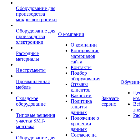
Оборудование для
производства
микроэлектроники
Оборудование для
О компании
производства
электроники
О компании
Копирование
Расходные
материалов
материалы
сайта
Контакты
Инструменты
Подбор
оборудования
Промышленная
Обучени
Отзывы
мебель
клиентов
Це
Вакансии
Складское
Заказать
ко
Политика
оборудование
сервис
Ве
защиты
тр
данных
Типовые решения
Ра
Положение о
участка SMT-
хранении
монтажа
данных
Согласие на
Оборудование для