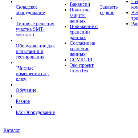
Це
Вакансии
Складское
Заказать
ко
Политика
оборудование
сервис
Ве
защиты
тр
данных
Типовые решения
Ра
Положение о
участка SMT-
хранении
монтажа
данных
Согласие на
Оборудование для
хранение
испытаний и
данных
тестирования
COVID-19
Эко-проект
"Чистые"
ЛионТех
помещения под
ключ
Обучение
Разное
Б/У Оборудование
Каталог