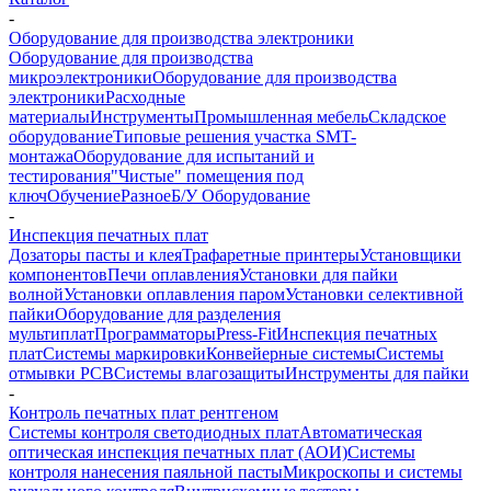
-
Оборудование для производства электроники
Оборудование для производства
микроэлектроники
Оборудование для производства
электроники
Расходные
материалы
Инструменты
Промышленная мебель
Складское
оборудование
Типовые решения участка SMT-
монтажа
Оборудование для испытаний и
тестирования
"Чистые" помещения под
ключ
Обучение
Разное
Б/У Оборудование
-
Инспекция печатных плат
Дозаторы пасты и клея
Трафаретные принтеры
Установщики
компонентов
Печи оплавления
Установки для пайки
волной
Установки оплавления паром
Установки селективной
пайки
Оборудование для разделения
мультиплат
Программаторы
Press-Fit
Инспекция печатных
плат
Системы маркировки
Конвейерные системы
Системы
отмывки PCB
Системы влагозащиты
Инструменты для пайки
-
Контроль печатных плат рентгеном
Системы контроля светодиодных плат
Автоматическая
оптическая инспекция печатных плат (АОИ)
Системы
контроля нанесения паяльной пасты
Микроскопы и системы