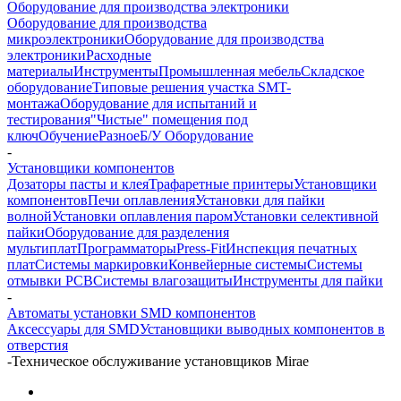
Оборудование для производства электроники
Оборудование для производства
микроэлектроники
Оборудование для производства
электроники
Расходные
материалы
Инструменты
Промышленная мебель
Складское
оборудование
Типовые решения участка SMT-
монтажа
Оборудование для испытаний и
тестирования
"Чистые" помещения под
ключ
Обучение
Разное
Б/У Оборудование
-
Установщики компонентов
Дозаторы пасты и клея
Трафаретные принтеры
Установщики
компонентов
Печи оплавления
Установки для пайки
волной
Установки оплавления паром
Установки селективной
пайки
Оборудование для разделения
мультиплат
Программаторы
Press-Fit
Инспекция печатных
плат
Системы маркировки
Конвейерные системы
Системы
отмывки PCB
Системы влагозащиты
Инструменты для пайки
-
Автоматы установки SMD компонентов
Аксессуары для SMD
Установщики выводных компонентов в
отверстия
-
Техническое обслуживание установщиков Mirae