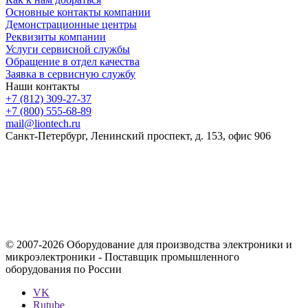
Основные контакты компании
Демонстрационные центры
Реквизиты компании
Услуги сервисной службы
Обращение в отдел качества
Заявка в сервисную службу
Наши контакты
+7 (812) 309-27-37
+7 (800) 555-68-89
mail@liontech.ru
Санкт-Петербург, Ленинский проспект, д. 153, офис 906
Содержимое сайта, включая информацию о товарах, их
стоимости, наличии, возможности, сроках и условиях
поставки носит исключительно информационный характер и
ни при каких условиях не является публичной офертой,
определяемой положениями Статьи 437 Гражданского кодекса
Российской Федерации.
© 2007-2026 Оборудование для производства электроники и
микроэлектроники - Поставщик промышленного
оборудования по России
VK
Rutube