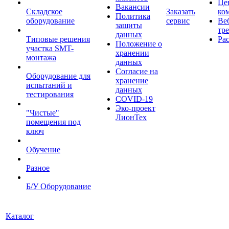
Це
Вакансии
Складское
Заказать
ко
Политика
оборудование
сервис
Ве
защиты
тр
данных
Типовые решения
Ра
Положение о
участка SMT-
хранении
монтажа
данных
Согласие на
Оборудование для
хранение
испытаний и
данных
тестирования
COVID-19
Эко-проект
"Чистые"
ЛионТех
помещения под
ключ
Обучение
Разное
Б/У Оборудование
Каталог