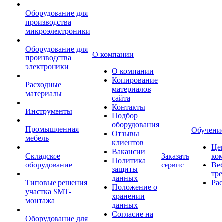
Оборудование для
производства
микроэлектроники
Оборудование для
О компании
производства
электроники
О компании
Копирование
Расходные
материалов
материалы
сайта
Контакты
Инструменты
Подбор
оборудования
Промышленная
Обучени
Отзывы
мебель
клиентов
Це
Вакансии
Складское
Заказать
ко
Политика
оборудование
сервис
Ве
защиты
тр
данных
Типовые решения
Ра
Положение о
участка SMT-
хранении
монтажа
данных
Согласие на
Оборудование для