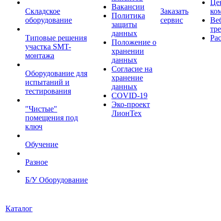
Це
Вакансии
Складское
Заказать
ко
Политика
оборудование
сервис
Ве
защиты
тр
данных
Типовые решения
Ра
Положение о
участка SMT-
хранении
монтажа
данных
Согласие на
Оборудование для
хранение
испытаний и
данных
тестирования
COVID-19
Эко-проект
"Чистые"
ЛионТех
помещения под
ключ
Обучение
Разное
Б/У Оборудование
Каталог