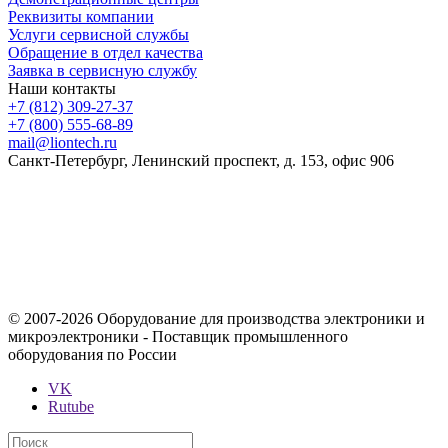
Реквизиты компании
Услуги сервисной службы
Обращение в отдел качества
Заявка в сервисную службу
Наши контакты
+7 (812) 309-27-37
+7 (800) 555-68-89
mail@liontech.ru
Санкт-Петербург, Ленинский проспект, д. 153, офис 906
Содержимое сайта, включая информацию о товарах, их
стоимости, наличии, возможности, сроках и условиях
поставки носит исключительно информационный характер и
ни при каких условиях не является публичной офертой,
определяемой положениями Статьи 437 Гражданского кодекса
Российской Федерации.
© 2007-2026 Оборудование для производства электроники и
микроэлектроники - Поставщик промышленного
оборудования по России
VK
Rutube