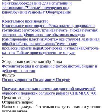
монтажа
Оборудование для испытаний и
тестирования
"Чистые" помещения под
ключ
Обучение
Разное
Б/У Оборудование
-
Кристальное производство
Кристальное производство
Резка пластин, подложек и
групповых заготовок
Струйная печать (гибкая печатная
электроника)
Формирование объемных выводов
(бампирование пластин)
Монтаж кристаллов
Плазменная
обработка
Разварка кристаллов
Термические
процессы
Герметизация
Сортировка и упаковка
Контроль
качества
Гибкие производственные модули
-
Жидкостная химическая обработка
Фотолитография и операции с фоторезистом
Бондинг и
дебондинг пластин
Фильтр
По популярности
По алфавиту
По цене
Полуавтоматическая система жидкостной химической
обработки подложек большого размера CHEMIXX 760
Цена по запросу
Отправить запрос
Наши менеджеры обязательно свяжутся с вами и уточнят
условия заказа