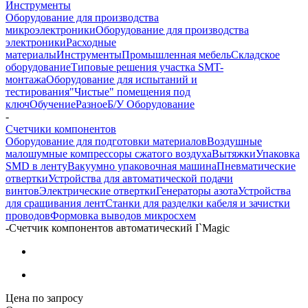
Инструменты
Оборудование для производства
микроэлектроники
Оборудование для производства
электроники
Расходные
материалы
Инструменты
Промышленная мебель
Складское
оборудование
Типовые решения участка SMT-
монтажа
Оборудование для испытаний и
тестирования
"Чистые" помещения под
ключ
Обучение
Разное
Б/У Оборудование
-
Счетчики компонентов
Оборудование для подготовки материалов
Воздушные
малошумные компрессоры сжатого воздуха
Вытяжки
Упаковка
SMD в ленту
Вакуумно упаковочная машина
Пневматические
отвертки
Устройства для автоматической подачи
винтов
Электрические отвертки
Генераторы азота
Устройства
для сращивания лент
Станки для разделки кабеля и зачистки
проводов
Формовка выводов микросхем
-
Счетчик компонентов автоматический I`Magic
Цена по запросу