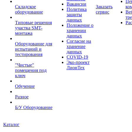
Це
Вакансии
Складское
Заказать
ко
Политика
оборудование
сервис
Ве
защиты
тр
данных
Типовые решения
Ра
Положение о
участка SMT-
хранении
монтажа
данных
Согласие на
Оборудование для
хранение
испытаний и
данных
тестирования
COVID-19
Эко-проект
"Чистые"
ЛионТех
помещения под
ключ
Обучение
Разное
Б/У Оборудование
Каталог