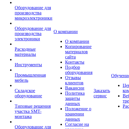
Оборудование для
производства
микроэлектроники
Оборудование для
О компании
производства
электроники
О компании
Копирование
Расходные
материалов
материалы
сайта
Контакты
Инструменты
Подбор
оборудования
Промышленная
Обучени
Отзывы
мебель
клиентов
Це
Вакансии
Складское
Заказать
ко
Политика
оборудование
сервис
Ве
защиты
тр
данных
Типовые решения
Ра
Положение о
участка SMT-
хранении
монтажа
данных
Согласие на
Оборудование для