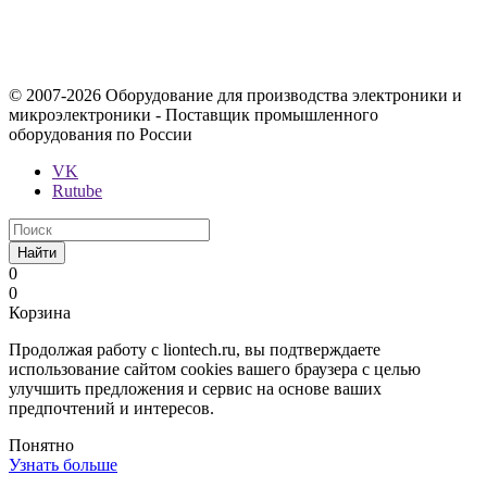
ни при каких условиях не является публичной офертой,
определяемой положениями Статьи 437 Гражданского кодекса
Российской Федерации.
© 2007-2026 Оборудование для производства электроники и
микроэлектроники - Поставщик промышленного
оборудования по России
VK
Rutube
Найти
0
0
Корзина
Продолжая работу с liontech.ru, вы подтверждаете
использование сайтом cookies вашего браузера с целью
улучшить предложения и сервис на основе ваших
предпочтений и интересов.
Понятно
Узнать больше