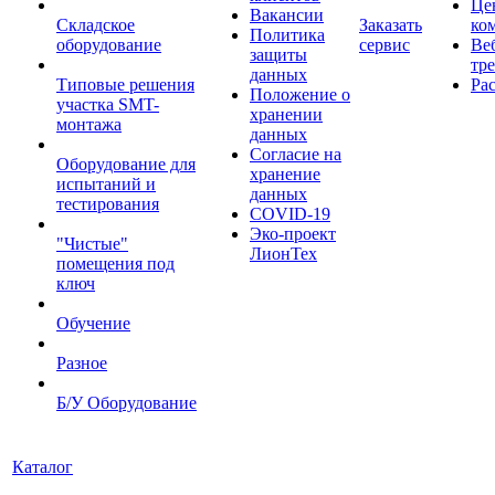
Це
Вакансии
Складское
Заказать
ко
Политика
оборудование
сервис
Ве
защиты
тр
данных
Типовые решения
Ра
Положение о
участка SMT-
хранении
монтажа
данных
Согласие на
Оборудование для
хранение
испытаний и
данных
тестирования
COVID-19
Эко-проект
"Чистые"
ЛионТех
помещения под
ключ
Обучение
Разное
Б/У Оборудование
Каталог