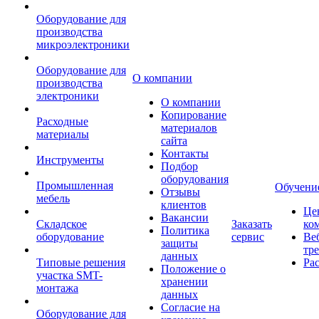
Оборудование для
производства
микроэлектроники
Оборудование для
О компании
производства
электроники
О компании
Копирование
Расходные
материалов
материалы
сайта
Контакты
Инструменты
Подбор
оборудования
Промышленная
Обучени
Отзывы
мебель
клиентов
Це
Вакансии
Складское
Заказать
ко
Политика
оборудование
сервис
Ве
защиты
тр
данных
Типовые решения
Ра
Положение о
участка SMT-
хранении
монтажа
данных
Согласие на
Оборудование для