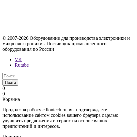
Содержимое сайта, включая информацию о товарах, их
стоимости, наличии, возможности, сроках и условиях
поставки носит исключительно информационный характер и
ни при каких условиях не является публичной офертой,
определяемой положениями Статьи 437 Гражданского кодекса
Российской Федерации.
© 2007-2026 Оборудование для производства электроники и
микроэлектроники - Поставщик промышленного
оборудования по России
VK
Rutube
Найти
0
0
Корзина
Продолжая работу с liontech.ru, вы подтверждаете
использование сайтом cookies вашего браузера с целью
улучшить предложения и сервис на основе ваших
предпочтений и интересов.
Понятно