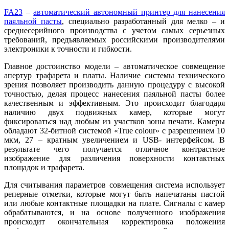
FA23
–
автоматический автономный принтер для нанесения
паяльной пасты
, специально разработанный для мелко – и
среднесерийного производства с учетом самых серьезных
требований, предъявляемых российскими производителями
электроники к точности и гибкости.
Главное достоинство модели – автоматическое совмещение
апертур трафарета и платы. Наличие системы технического
зрения позволяет производить данную процедуру с высокой
точностью, делая процесс нанесения паяльной пасты более
качественным и эффективным. Это происходит благодаря
наличию двух подвижных камер, которые могут
фиксироваться над любым из участков зоны печати. Камеры
обладают 32-битной системой «True colour» с разрешением 10
мкм, 27 – кратным увеличением и USB- интерфейсом. В
результате чего получается отличное контрастное
изображение для различения поверхности контактных
площадок и трафарета.
Для считывания параметров совмещения система использует
реперные отметки, которые могут быть напечатаны пастой
или любые контактные площадки на плате. Сигналы с камер
обрабатываются, и на основе полученного изображения
происходит окончательная корректировка положения