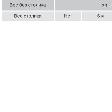
Вес без столика
33 к
Вес столика
Нет
6 кг