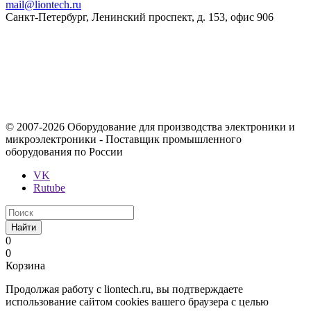
mail@liontech.ru
Санкт-Петербург, Ленинский проспект, д. 153, офис 906
Содержимое сайта, включая информацию о товарах, их
стоимости, наличии, возможности, сроках и условиях
поставки носит исключительно информационный характер и
ни при каких условиях не является публичной офертой,
определяемой положениями Статьи 437 Гражданского кодекса
Российской Федерации.
© 2007-2026 Оборудование для производства электроники и
микроэлектроники - Поставщик промышленного
оборудования по России
VK
Rutube
Найти
0
0
Корзина
Продолжая работу с liontech.ru, вы подтверждаете
использование сайтом cookies вашего браузера с целью