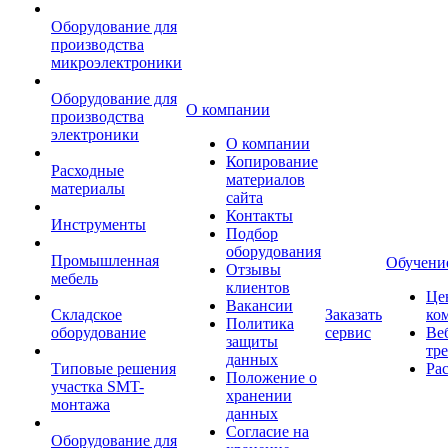
Оборудование для
производства
микроэлектроники
Оборудование для
О компании
производства
электроники
О компании
Копирование
Расходные
материалов
материалы
сайта
Контакты
Инструменты
Подбор
оборудования
Промышленная
Обучени
Отзывы
мебель
клиентов
Це
Вакансии
Складское
Заказать
ко
Политика
оборудование
сервис
Ве
защиты
тр
данных
Типовые решения
Ра
Положение о
участка SMT-
хранении
монтажа
данных
Согласие на
Оборудование для