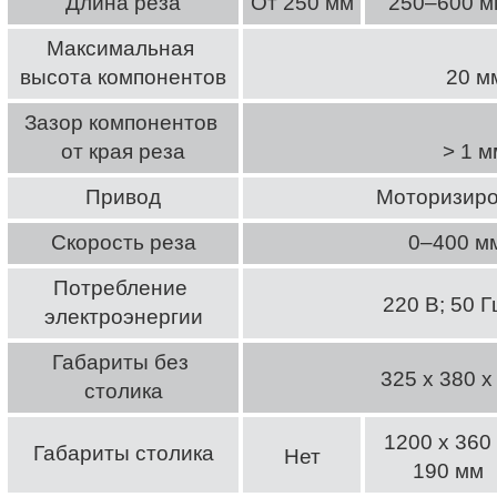
Длина реза
От 250 мм
250–600 м
Максимальная 
высота компонентов
20 м
Зазор компонентов 
от края реза
> 1 м
Привод
Моторизир
Скорость реза
0–400 м
Потребление 
220 В; 50 Г
электроэнергии
Габариты без 
325 х 380 х
столика
1200 х 360 
Габариты столика
Нет
190 мм