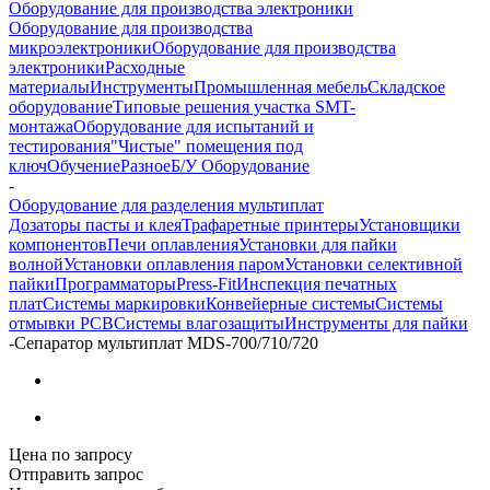
Оборудование для производства электроники
Оборудование для производства
микроэлектроники
Оборудование для производства
электроники
Расходные
материалы
Инструменты
Промышленная мебель
Складское
оборудование
Типовые решения участка SMT-
монтажа
Оборудование для испытаний и
тестирования
"Чистые" помещения под
ключ
Обучение
Разное
Б/У Оборудование
-
Оборудование для разделения мультиплат
Дозаторы пасты и клея
Трафаретные принтеры
Установщики
компонентов
Печи оплавления
Установки для пайки
волной
Установки оплавления паром
Установки селективной
пайки
Программаторы
Press-Fit
Инспекция печатных
плат
Системы маркировки
Конвейерные системы
Системы
отмывки PCB
Системы влагозащиты
Инструменты для пайки
-
Сепаратор мультиплат MDS-700/710/720
Цена по запросу
Отправить запрос