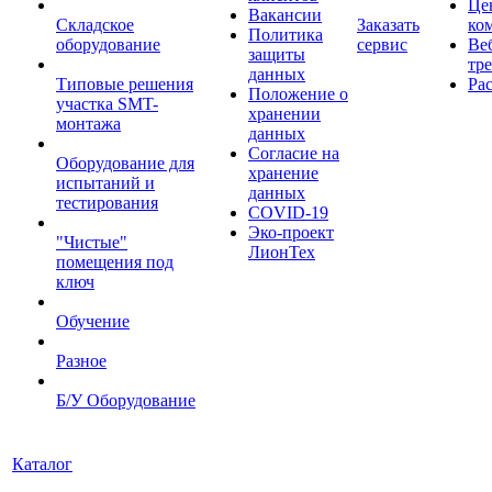
Це
Вакансии
Складское
Заказать
ко
Политика
оборудование
сервис
Ве
защиты
тр
данных
Типовые решения
Ра
Положение о
участка SMT-
хранении
монтажа
данных
Согласие на
Оборудование для
хранение
испытаний и
данных
тестирования
COVID-19
Эко-проект
"Чистые"
ЛионТех
помещения под
ключ
Обучение
Разное
Б/У Оборудование
Каталог